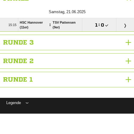
 
HSC Hannover
TSV Pattensen
:

:


(11er)
(9er)
RUNDE 3
RUNDE 2
RUNDE 1
Legende
ANZEIGE