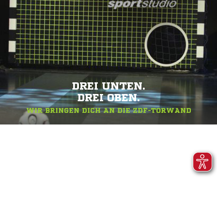
DREI UNTEN.
DREI OBEN.
WIR BRINGEN DICH AN DIE ZDF-TORWAND