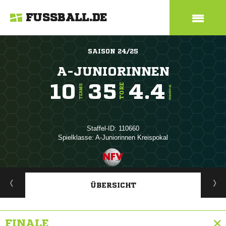
FUSSBALL.DE
SAISON 24/25
A-JUNIORINNEN
10
35
4.4
TORE
TEAMS
TORE/SPIEL
Staffel-ID: 110660
Spielklasse: A-Juniorinnen Kreispokal
ANZEIGE
ÜBERSICHT
FINALE