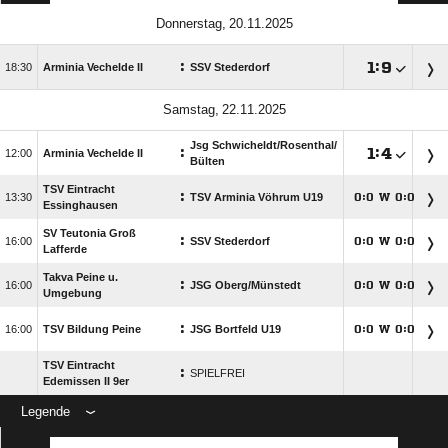
 
:

:


Arminia Vechelde II
SSV Stederdorf
 
Jsg Schwicheldt/​Rosenthal/​
:

:


Arminia Vechelde II
Bülten
TSV Eintracht
:

TSV Arminia Vöhrum U19
:
W
:




Essinghausen
SV Teutonia Groß
:

SSV Stederdorf
:
W
:




Lafferde
Takva Peine u.
:

JSG Oberg/​Münstedt
:
W
:




Umgebung
:

TSV Bildung Peine
JSG Bortfeld U19
:
W
:




TSV Eintracht
:
SPIELFREI
Edemissen II 9er
Legende
ANZEIGE