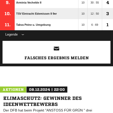
9.
4
Arminia Vechelde II
10
30 : 55
10.
3
TSV Eintracht Edemissen II 9er
10
12 : 50
11.
1
Takva Peine u. Umgebung
10
6 : 69
Legende
ANZEIGE
FALSCHES ERGEBNIS MELDEN
AKTIONEN
08.12.2024 | 22:00
KLIMASCHUTZ: GEWINNER DES
IDEENWETTBEWERBS
Der DFB hat beim Projekt "ANSTOSS FÜR GRÜN " drei