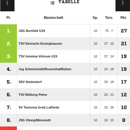
TABELLE
Pl.
Mannschaft
Sp.
Torv.
Pkt.
1.
27
JSG Bortfeld U19
10
75 : 7
2.
21
TSV Eintracht Essinghausen
10
37 : 10
3.
19
TSV Arminia Vöhrum U19
10
37 : 14
4.
19
Jsg Schwicheldt/​Rosenthal/​Bülten
10
24 : 19
5.
17
SSV Stederdorf
10
33 : 19
6.
12
TSV Bildung Peine
10
20 : 21
7.
10
SV Teutonia Groß Lafferde
10
15 : 26
8.
8
JSG Oberg/​Münstedt
10
16 : 15