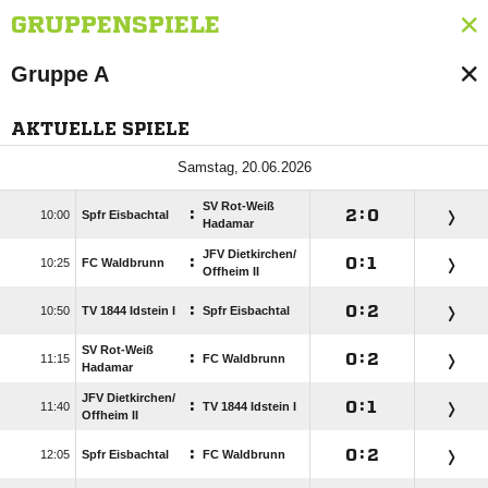
GRUPPENSPIELE
Gruppe A
AKTUELLE SPIELE
 
SV Rot-Weiß
:

:


Spfr Eisbachtal
Hadamar
JFV Dietkirchen/​
:

:


FC Waldbrunn
Offheim II
:

:


TV 1844 Idstein I
Spfr Eisbachtal
SV Rot-Weiß
:

:


FC Waldbrunn
Hadamar
JFV Dietkirchen/​
:

:


TV 1844 Idstein I
Offheim II
:

:


Spfr Eisbachtal
FC Waldbrunn