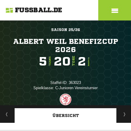
FUSSBALL.DE
SAISON 25/26
ALBERT WEIL BENEFIZCUP
2026
5
20
2
TORE
TEAMS
TORE/SPIEL
Staffel-ID: 363023
Spielklasse: C-Junioren Vereinsturnier
ANZEIGE
ÜBERSICHT