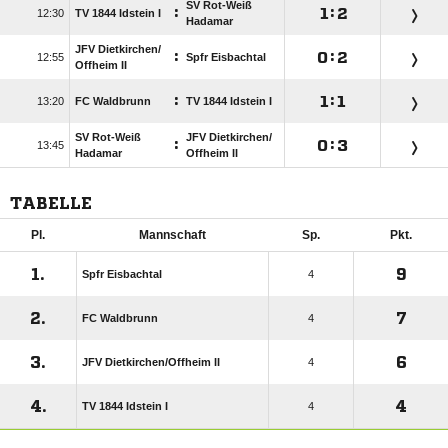
SV Rot-Weiß
:

:


TV 1844 Idstein I
Hadamar
JFV Dietkirchen/​
:

:


Spfr Eisbachtal
Offheim II
:

:


FC Waldbrunn
TV 1844 Idstein I
SV Rot-Weiß
JFV Dietkirchen/​
:

:


Hadamar
Offheim II
TABELLE
Pl.
Mannschaft
Sp.
Pkt.
1.
9
Spfr Eisbachtal
4
2.
7
FC Waldbrunn
4
3.
6
JFV Dietkirchen/​Offheim II
4
4.
4
TV 1844 Idstein I
4