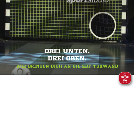
DREI UNTEN.
DREI OBEN.
WIR BRINGEN DICH AN DIE ZDF-TORWAND