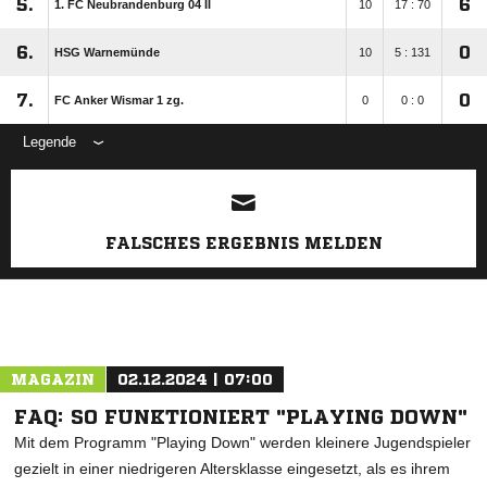
5.
6
1. FC Neubrandenburg 04 II
10
17 : 70
6.
0
HSG Warnemünde
10
5 : 131
7.
0
FC Anker Wismar 1 zg.
0
0 : 0
Legende
ANZEIGE
FALSCHES ERGEBNIS MELDEN
MAGAZIN
02.12.2024 | 07:00
FAQ: SO FUNKTIONIERT "PLAYING DOWN"
Mit dem Programm "Playing Down" werden kleinere Jugendspieler
gezielt in einer niedrigeren Altersklasse eingesetzt, als es ihrem