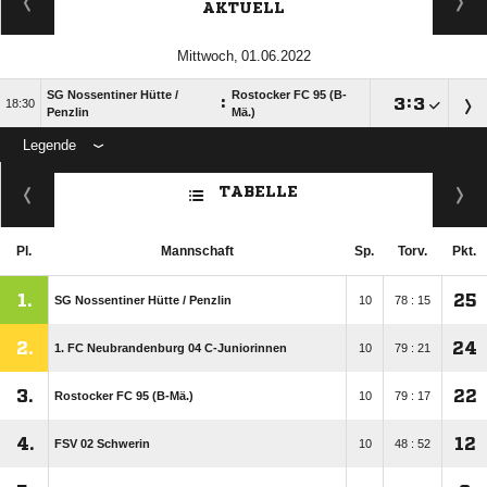
AKTUELL
 
SG Nossentiner Hütte /​
Rostocker FC 95 (B-
:

:


Penzlin
Mä.)
Legende
ANZEIGE
TABELLE
Pl.
Mannschaft
Sp.
Torv.
Pkt.
1.
25
SG Nossentiner Hütte /​ Penzlin
10
78 : 15
2.
24
1. FC Neubrandenburg 04 C-Juniorinnen
10
79 : 21
3.
22
Rostocker FC 95 (B-Mä.)
10
79 : 17
4.
12
FSV 02 Schwerin
10
48 : 52