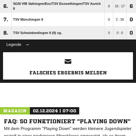
SGM VfB Vaihingen/​Enz/​TSV Enzweihingen/​TSV Aurich
6.
6
6
15 : 17
II
7.
0
TSV Münchingen II
6
3 : 39
8.
0
TSV Schwieberdingen II (9) zg.
0
0 : 0
Legende
ANZEIGE
FALSCHES ERGEBNIS MELDEN
MAGAZIN
02.12.2024 | 07:00
FAQ: SO FUNKTIONIERT "PLAYING DOWN"
Mit dem Programm "Playing Down" werden kleinere Jugendspieler
gezielt in einer niedrigeren Altersklasse eingesetzt, als es ihrem