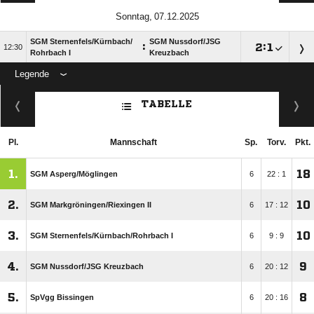
 
SGM Sternenfels/​Kürnbach/​
SGM Nussdorf/​JSG
:

:


Rohrbach I
Kreuzbach
Legende
ANZEIGE
TABELLE
Pl.
Mannschaft
Sp.
Torv.
Pkt.
1.
18
SGM Asperg/​Möglingen
6
22 : 1
2.
10
SGM Markgröningen/​Riexingen II
6
17 : 12
3.
10
SGM Sternenfels/​Kürnbach/​Rohrbach I
6
9 : 9
4.
9
SGM Nussdorf/​JSG Kreuzbach
6
20 : 12
5.
8
SpVgg Bissingen
6
20 : 16