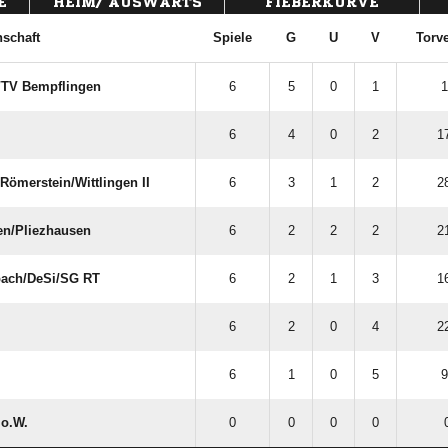
E
HEIM/ AUSWÄRTS
FIEBERKURVE
schaft
Spiele
G
U
V
Torve
/​TV Bempflingen
6
5
0
1
1
6
4
0
2
1
ömerstein/​Wittlingen II
6
3
1
2
2
n/​Pliezhausen
6
2
2
2
2
h/​DeSi/​SG RT
6
2
1
3
1
6
2
0
4
2
6
1
0
5
9
o.W.
0
0
0
0