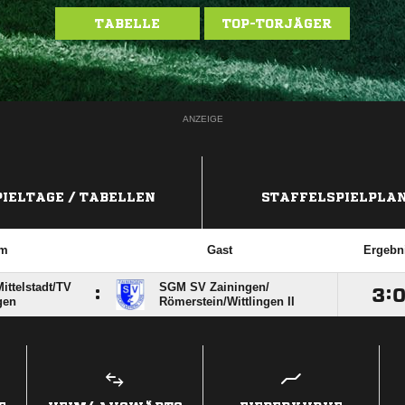
TABELLE
TOP-TORJÄGER
ANZEIGE
PIELTAGE / TABELLEN
STAFFELSPIELPLA
im
Gast
Ergebn
ttelstadt/​TV
SGM SV Zainingen/​
:

:
gen
Römerstein/​Wittlingen II
ANZEIGE