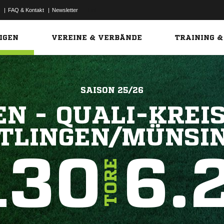
|
FAQ & Kontakt
|
Newsletter
Link
IGEN
VEREINE & VERBÄNDE
TRAINING &
SAISON 25/26
N - QUALI-KREI
TLINGEN/MÜNSI
130
6.
TORE