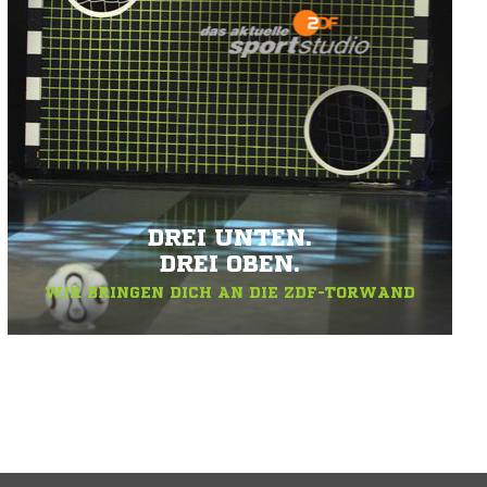
DREI UNTEN.
DREI OBEN.
WIR BRINGEN DICH AN DIE ZDF-TORWAND