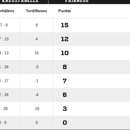
KREUZTABELLE
FAIRNESS
rhältnis
Tordifferenz
Punkte
15
7 : 9
8
12
7 : 13
4
10
8 : 13
15
8
1 : 24
-3
7
6 : 17
-1
6
2 : 26
-4
3
 : 28
-19
0
0 : 0
0