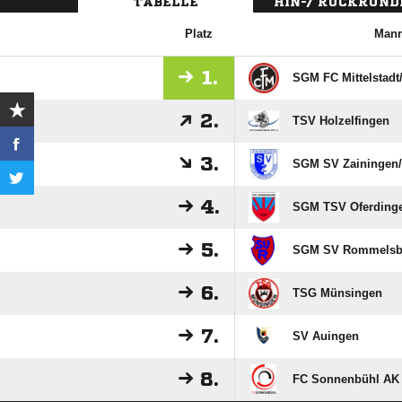
TABELLE
HIN-/ RÜCKRUND
Platz
Mann
1.
SGM FC Mittelstadt
2.
TSV Holzelfingen
3.
SGM SV Zainingen/​R
4.
SGM TSV Oferdinge
5.
SGM SV Rommelsbac
6.
TSG Münsingen
7.
SV Auingen
8.
FC Sonnenbühl AK 