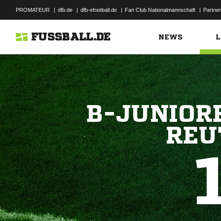
PROMATEUR
|
dfb.de
|
dfb-efootball.de
|
Fan Club Nationalmannschaft
|
Partner
FUSSBALL.DE
NEWS
L
B-JUNIORE
REU