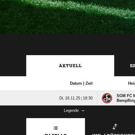
AKTUELL
S
Datum |
Zeit
He
SGM FC Mi
  |

Bempflin
Legende