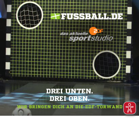
DREI UNTEN.
DREI OBEN.
WIR BRINGEN DICH AN DIE ZDF-TORWAND