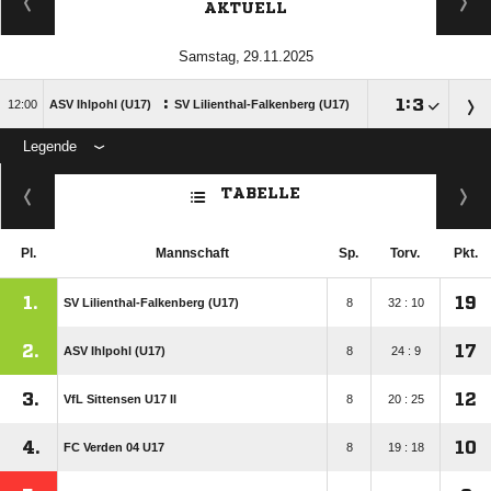
AKTUELL
 
:

:


ASV Ihlpohl (U17)
SV Lilienthal-Falkenberg (U17)
Legende
ANZEIGE
TABELLE
Pl.
Mannschaft
Sp.
Torv.
Pkt.
1.
19
SV Lilienthal-Falkenberg (U17)
8
32 : 10
2.
17
ASV Ihlpohl (U17)
8
24 : 9
3.
12
VfL Sittensen U17 II
8
20 : 25
4.
10
FC Verden 04 U17
8
19 : 18