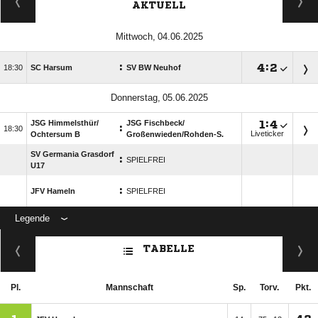
AKTUELL
 
:

:


SC Harsum
SV BW Neuhof
 
JSG Himmelsthür/​
JSG Fischbeck/​

:

:

Liveticker
Ochtersum B
Großenwieden/​Rohden-S.
SV Germania Grasdorf
:
SPIELFREI
U17
:
JFV Hameln
SPIELFREI
Legende
ANZEIGE
TABELLE
Pl.
Mannschaft
Sp.
Torv.
Pkt.