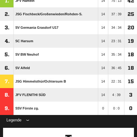
1.
42
JFV Hameln
14
75 : 13
2.
25
JSG Fischbeck/​Großenwieden/​Rohden-S.
14
37 : 39
3.
20
SV Germania Grasdorf U17
14
34 : 34
4.
19
SC Harsum
14
23 : 31
5.
18
SV BW Neuhof
14
35 : 34
6.
18
SV Alfeld
14
36 : 45
7.
15
JSG Himmelsthür/​Ochtersum B
14
22 : 31
8.
3
JFV FLENITHI SÜD
14
4 : 39
9.
0
SSV Förste zg.
0
0 : 0
Legende
ANZEIGE