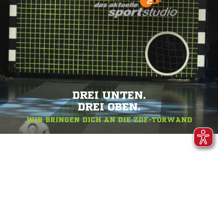
DREI UNTEN.
DREI OBEN.
WIR BRINGEN DICH AN DIE ZDF-TORWAND