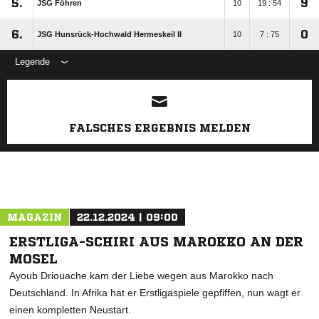
5.
9
JSG Föhren
10
19 : 54
6.
0
JSG Hunsrück-Hochwald Hermeskeil II
10
7 : 75
Legende
ANZEIGE
FALSCHES ERGEBNIS MELDEN
MAGAZIN
22.12.2024 | 09:00
ERSTLIGA-SCHIRI AUS MAROKKO AN DER
MOSEL
Ayoub Driouache kam der Liebe wegen aus Marokko nach
Deutschland. In Afrika hat er Erstligaspiele gepfiffen, nun wagt er
einen kompletten Neustart.