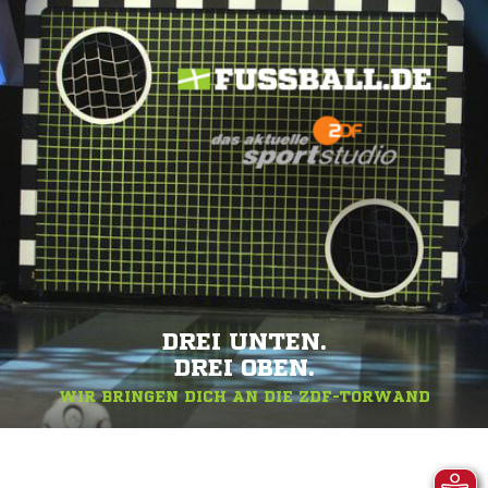
DREI UNTEN.
DREI OBEN.
WIR BRINGEN DICH AN DIE ZDF-TORWAND