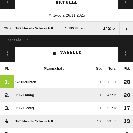
AKTUELL
 
:

:


TuS Mosella Schweich II
JSG Ehrang
Legende
ANZEIGE
TABELLE
Pl.
Mannschaft
Sp.
Torv.
Pkt.
1.
28
SV Trier-Irsch
10
61 : 7
2.
20
JSG Ehrang
10
47 : 19
3.
17
JSG Olewig
10
51 : 18
4.
13
TuS Mosella Schweich II
10
23 : 35