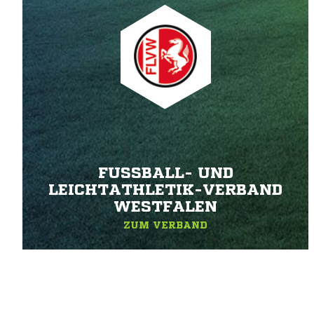
FUSSBALL- UND L
EICHTATHLETIK-VERBAND W
ESTFALEN
ZUM VERBAND