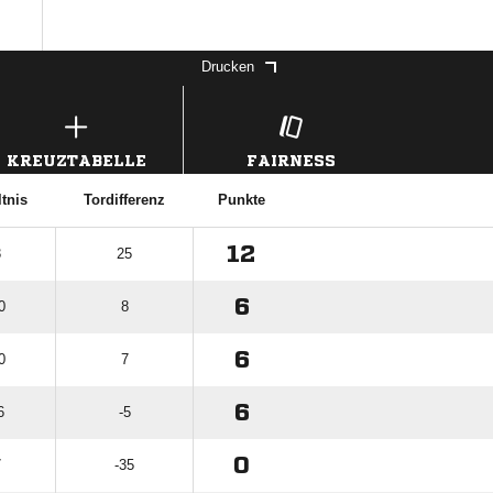
Drucken
KREUZTABELLE
FAIRNESS
tnis
Tordifferenz
Punkte
12
3
25
6
0
8
6
0
7
6
6
-5
0
7
-35