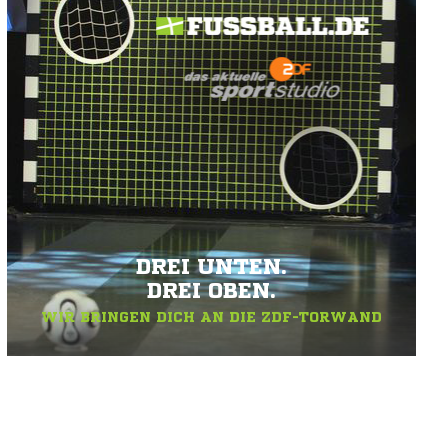
DREI UNTEN.
DREI OBEN.
WIR BRINGEN DICH AN DIE ZDF-TORWAND