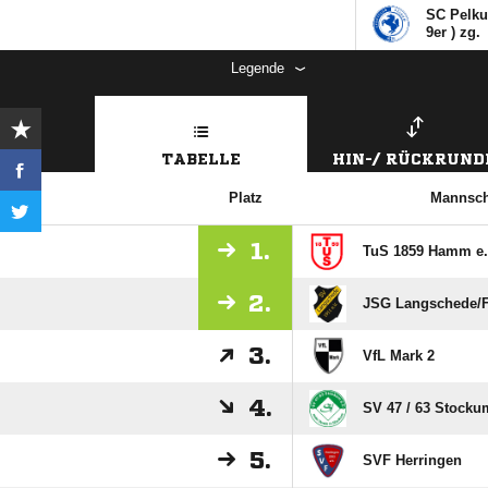
SC Pelku
9er ) zg.
Legende
TABELLE
HIN-/ RÜCKRUND
Platz
Mannsch
1.
TuS 1859 Hamm e.V
2.
JSG Langschede/​
3.
VfL Mark 2
4.
SV 47 /​ 63 Stocku
5.
SVF Herringen