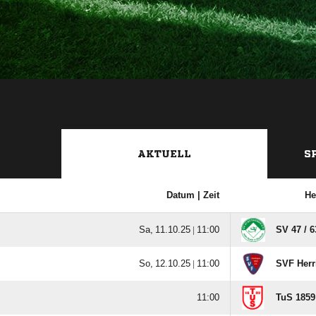
AKTUELL
S
Datum |
Zeit
He
  |

SV 47 /​
  |

SVF Herr

TuS 1859