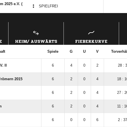
m 2025 e.V. (
:
SPIELFREI
ANZEIGE
E
HEIM/ AUSWÄRTS
FIEBERKURVE
aft
Spiele
G
U
V
Torverhäl
. II
6
4
0
2
28 : 
Frömern 2015
6
2
0
4
18 : 1
6
2
0
4
27 : 2
m
6
2
0
4
11 : 1
6
0
0
6
2 : 3