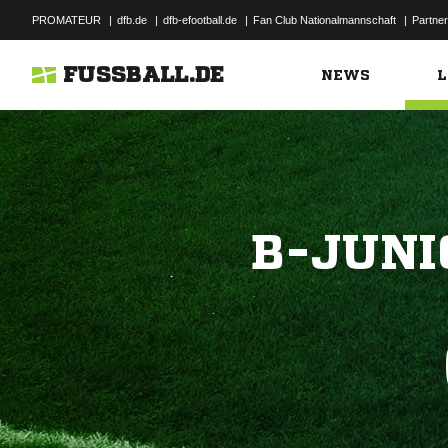
PROMATEUR
|
dfb.de
|
dfb-efootball.de
|
Fan Club Nationalmannschaft
|
Partner
FUSSBALL.DE
NEWS
L
B-JUNI