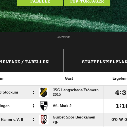
TABELLE
TOP-TORJÄGER
ANZEIGE
PIELTAGE / TABELLEN
STAFFELSPIELPLA
im
Gast
Ergebni
JSG Langschede/​Frömern
:

:

 63 Stockum
2015
:

:

ingen
VfL Mark 2
Gurbet Spor Bergkamen
:
 Hamm e.V. II

:

W

zg.