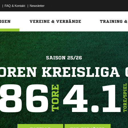
|
FAQ & Kontakt
|
Newsletter
Link
IGEN
VEREINE & VERBÄNDE
TRAINING &
SAISON 25/26
OREN KREISLIGA 
86
4.1
TORE/SPIEL
TORE