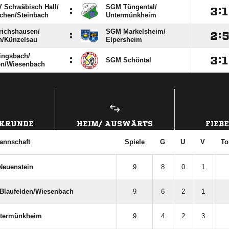
Schwäbisch Hall/​
SGM Tüngental/​
:

:

chen/​Steinbach
Untermünkheim
chshausen/​
SGM Markelsheim/​
:

:
/​Künzelsau
Elpersheim
ingsbach/​
:

:

SGM Schöntal
en/​Wiesenbach
ANZEIGE
CKRUNDE
HEIM/ AUSWÄRTS
FIEB
annschaft
Spiele
G
U
V
To
Neuenstein
9
8
0
1
​Blaufelden/​Wiesenbach
9
6
2
1
ntermünkheim
9
4
2
3