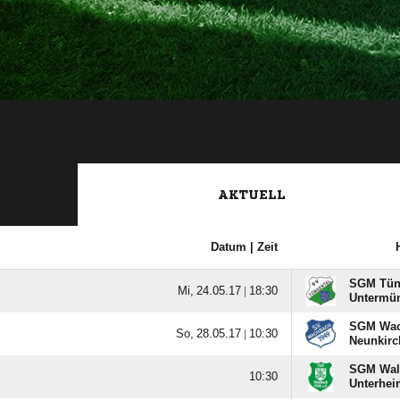
AKTUELL
Datum |
Zeit
SGM Tüng
  |

Untermü
SGM Wach
  |

Neunkirc
SGM Wald

Unterhei