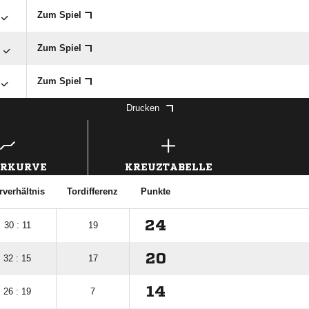
Zum Spiel

Zum Spiel
Zum Spiel
Drucken
ERKURVE
KREUZTABELLE
rverhältnis
Tordifferenz
Punkte
24
30 : 11
19
20
32 : 15
17
14
26 : 19
7