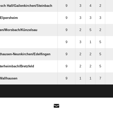
h Hall/​Gailenkirchen/​Steinbach
9
3
4
2
​Elpersheim
9
3
3
3
n/​Morsbach/​Künzelsau
9
2
5
2
9
3
1
5
hausen-Neunkirchen/​Edelfingen
9
2
2
5
erheimbach/​Bretzfeld
9
2
2
5
-Wallhausen
9
1
1
7
ANZEIGE