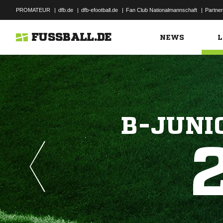
PROMATEUR
|
dfb.de
|
dfb-efootball.de
|
Fan Club Nationalmannschaft
|
Partner
FUSSBALL.DE
NEWS
L
B-JUNI