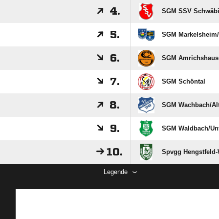
4.
SGM SSV Schwäbisc
5.
SGM Markelsheim/
6.
SGM Amrichshause
7.
SGM Schöntal
8.
SGM Wachbach/​Alt
9.
SGM Waldbach/​Unt
10.
Spvgg Hengstfeld
Legende