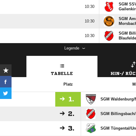
SGM SSV 

Gailenkir
SGM Amri

Morsbach
SGM Bill

Blaufeld
Legende
TABELLE
HIN-/ RÜ
Platz
M
1.
SGM Waldenburg/​
2.
SGM Billingsbach/
3.
SGM Tüngental/​U