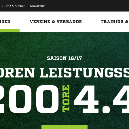
|
FAQ & Kontakt
|
Newsletter
Link
IGEN
VEREINE & VERBÄNDE
TRAINING &
SAISON 16/17
OREN LEISTUNGS
200
4.
TORE