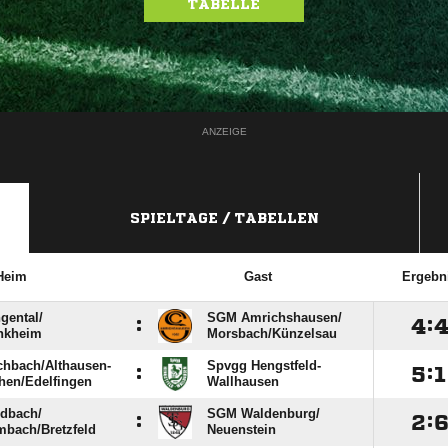
TABELLE
ANZEIGE
SPIELTAGE / TABELLEN
Heim
Gast
Ergebn
ental/​
SGM Amrichshausen/​
:

:
nkheim
Morsbach/​Künzelsau
bach/​Althausen-
Spvgg Hengstfeld-
:

:

hen/​Edelfingen
Wallhausen
bach/​
SGM Waldenburg/​
:

:
mbach/​Bretzfeld
Neuenstein