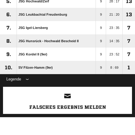
5.
13
JSG Hochwald/​Zerf
9
28 : 17
6.
13
JSG Leukbachtal Freudenburg
9
21 : 20
7.
7
JSG Igel-Liersberg
9
23 : 35
8.
7
JSG Hunsrück - Hochwald Bescheid II
9
14 : 35
9.
7
JSG Kordel II (9er)
9
23 : 52
10.
1
SV Filzen-Hamm (9er)
9
8 : 69
Legende
ANZEIGE
FALSCHES ERGEBNIS MELDEN