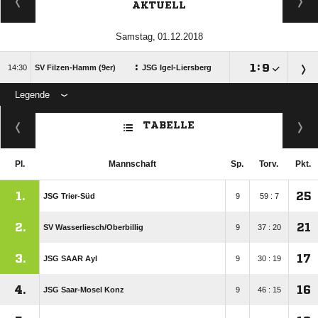
AKTUELL
 
:

:


SV Filzen-Hamm (9er)
JSG Igel-Liersberg
Legende
ANZEIGE
TABELLE
Pl.
Mannschaft
Sp.
Torv.
Pkt.
1.
25
JSG Trier-Süd
9
59 : 7
2.
21
SV Wasserliesch/​Oberbillig
9
37 : 20
3.
17
JSG SAAR Ayl
9
30 : 19
4.
16
JSG Saar-Mosel Konz
9
46 : 15