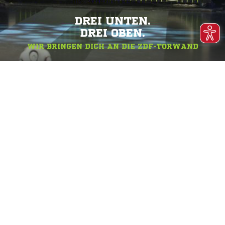
DREI UNTEN.
DREI OBEN.
WIR BRINGEN DICH AN DIE ZDF-TORWAND