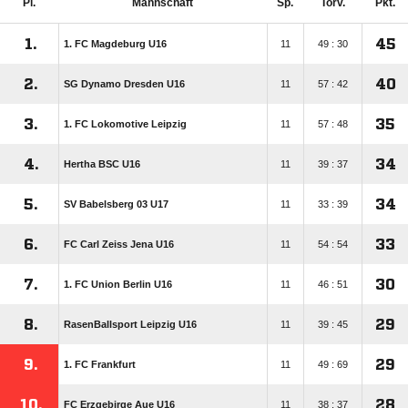
Pl.
Mannschaft
Sp.
Torv.
Pkt.
1.
45
1. FC Magdeburg U16
11
49 : 30
2.
40
SG Dynamo Dresden U16
11
57 : 42
3.
35
1. FC Lokomotive Leipzig
11
57 : 48
4.
34
Hertha BSC U16
11
39 : 37
5.
34
SV Babelsberg 03 U17
11
33 : 39
6.
33
FC Carl Zeiss Jena U16
11
54 : 54
7.
30
1. FC Union Berlin U16
11
46 : 51
8.
29
RasenBallsport Leipzig U16
11
39 : 45
9.
29
1. FC Frankfurt
11
49 : 69
10.
28
FC Erzgebirge Aue U16
11
38 : 37