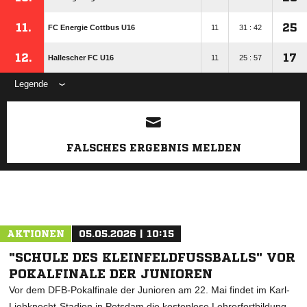
11.
25
FC Energie Cottbus U16
11
31 : 42
12.
17
Hallescher FC U16
11
25 : 57
Legende
ANZEIGE
FALSCHES ERGEBNIS MELDEN
AKTIONEN
05.05.2026 | 10:15
"SCHULE DES KLEINFELDFUSSBALLS" VOR P
OKALFINALE DER JUNIOREN
Vor dem DFB-Pokalfinale der Junioren am 22. Mai findet im Karl-
Liebknecht-Stadion in Potsdam die kostenlose Lehrerfortbildung