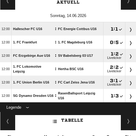
AKTUELL
 
:

:


Hallescher FC U16
FC Energie Cottbus U16
:

:


1. FC Frankfurt
1. FC Magdeburg U16

:

:

FC Erzgebirge Aue U16
SV Babelsberg 03 U17
Liveticker
1. FC Lokomotive

:

:

Hertha BSC U16
Liveticker
Leipzig

:

:

1. FC Union Berlin U16
FC Carl Zeiss Jena U16
Liveticker
RasenBallsport Leipzig
:

:


SG Dynamo Dresden U16
U16
Legende
ANZEIGE
TABELLE