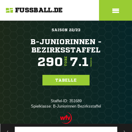
FUSSBALL.DE
SAISON 22/23
B-JUNIORINNEN -
BEZIRKSSTAFFEL
290
7.1
TORE
TORE/SPIEL
TABELLE
Staffel-ID: 351689
Spielklasse: B-Juniorinnen Bezirksstaffel
ANZEIGE