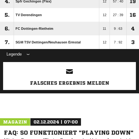
4.
19
Spfr Gechingen (Flex)
12
57 : 40
5.
16
TV Derendingen
12
27 : 39
6.
4
FC Dottingen-Rietheim
11
9 : 63
7.
3
SGM TSV Dettingen/​Neuhausen Ermstal
12
7 : 92
Legende
ANZEIGE
FALSCHES ERGEBNIS MELDEN
MAGAZIN
02.12.2024 | 07:00
FAQ: SO FUNKTIONIERT "PLAYING DOWN"