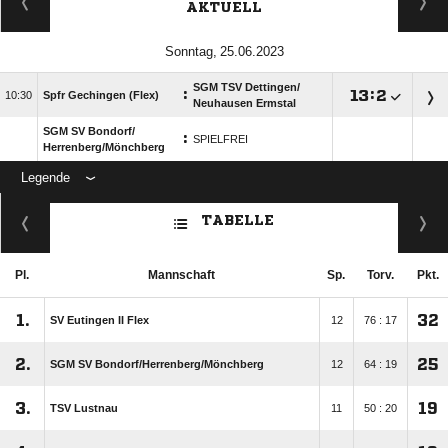
AKTUELL
 
SGM TSV Dettingen/​
:

:


Spfr Gechingen (Flex)
Neuhausen Ermstal
SGM SV Bondorf/​
:
SPIELFREI
Herrenberg/​Mönchberg
Legende
ANZEIGE
TABELLE
Pl.
Mannschaft
Sp.
Torv.
Pkt.
1.
32
SV Eutingen II Flex
12
76 : 17
2.
25
SGM SV Bondorf/​Herrenberg/​Mönchberg
12
64 : 19
3.
19
TSV Lustnau
11
50 : 20