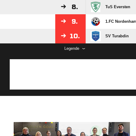
8.
TuS Eversten
9.
1.FC Nordenha
10.
SV Turabdin
Legende