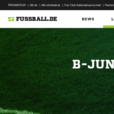
PROMATEUR
|
dfb.de
|
dfb-efootball.de
|
Fan Club Nationalmannschaft
|
Partner
FUSSBALL.DE
NEWS
L
B-JUN