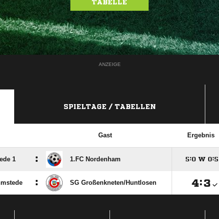
TABELLE
ANZEIGE
SPIELTAGE / TABELLEN
Gast
Ergebnis
:
ede 1
1.FC Nordenham

:

W

:

:

:

hmstede
SG Großenkneten/​Huntlosen
ANZEIGE