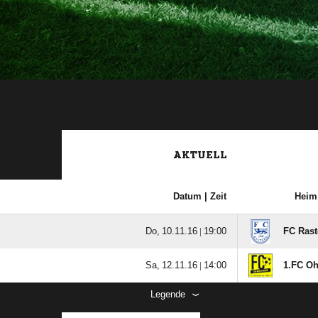
AKTUELL
Datum |
Zeit
Heim
  |

FC Rast
  |

1.FC O
Legende