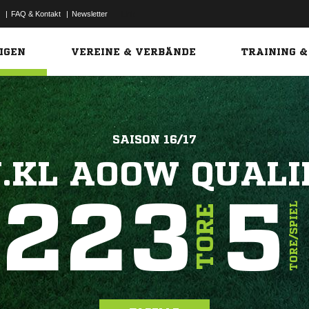
|
FAQ & Kontakt
|
Newsletter
Link
IGEN
VEREINE & VERBÄNDE
TRAINING &
SAISON 16/17
.KL AOOW QUAL
223
5
TORE/SPIEL
TORE