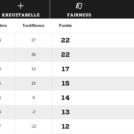
KREUZTABELLE
FAIRNESS
tnis
Tordifferenz
Punkte
22
4
27
22
26
17
0
13
15
6
10
14
6
6
13
4
-2
12
7
-12