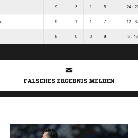
9
3
1
5
24 : 2
m
9
1
1
7
12 : 3
9
0
0
9
6 : 46
ANZEIGE
FALSCHES ERGEBNIS MELDEN