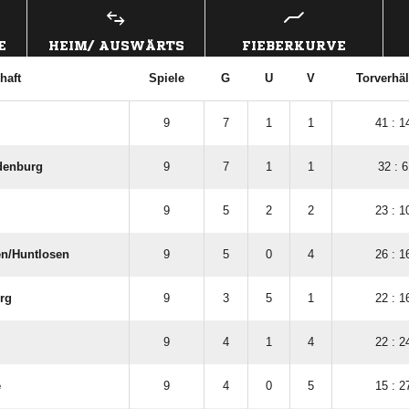
E
HEIM/ AUSWÄRTS
FIEBERKURVE
haft
Spiele
G
U
V
Torverhäl
9
7
1
1
41 : 1
denburg
9
7
1
1
32 : 6
9
5
2
2
23 : 1
n/​Huntlosen
9
5
0
4
26 : 1
rg
9
3
5
1
22 : 1
9
4
1
4
22 : 2
e
9
4
0
5
15 : 2