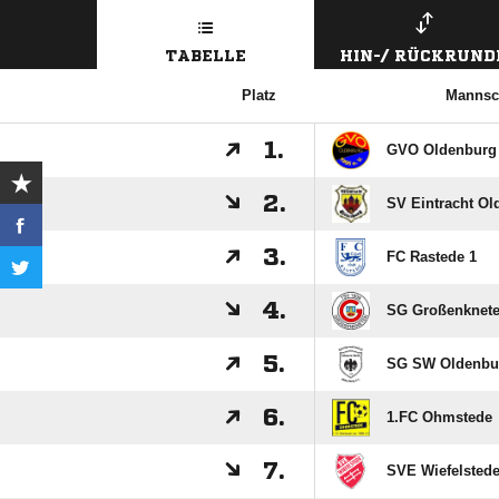
TABELLE
HIN-/ RÜCKRUND
Platz
Mannsc
1.
GVO Oldenburg
2.
SV Eintracht Ol
3.
FC Rastede 1
4.
SG Großenknete
5.
SG SW Oldenbu
6.
1.FC Ohmstede
7.
SVE Wiefelsted