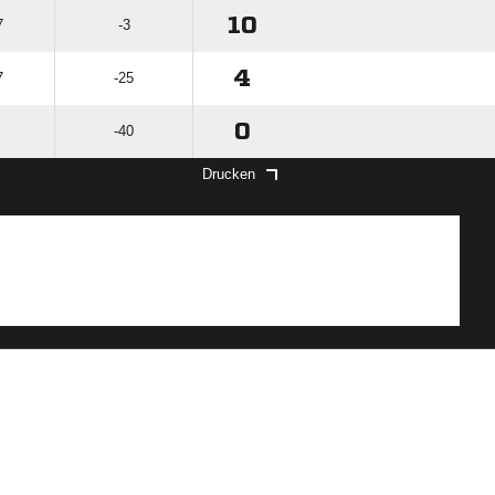
10
7
-3
4
7
-25
0
-40
Drucken