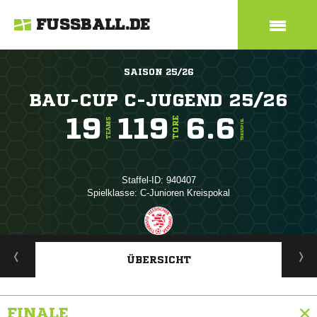
FUSSBALL.DE
SAISON 25/26
BAU-CUP C-JUGEND 25/26
19
119
6.6
TORE
TEAMS
TORE/SPIEL
Staffel-ID: 940407
Spielklasse: C-Junioren Kreispokal
ANZEIGE
ÜBERSICHT
FINALE