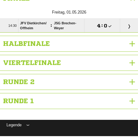
 
JFV Dietkirchen/​
JSG Brechen-
:

:


Offheim
Weyer
HALBFINALE
VIERTELFINALE
RUNDE 2
RUNDE 1
Legende