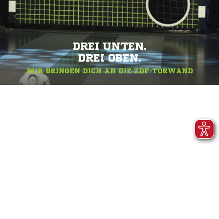
DREI UNTEN.
DREI OBEN.
WIR BRINGEN DICH AN DIE ZDF-TORWAND