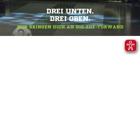
DREI UNTEN.
DREI OBEN.
WIR BRINGEN DICH AN DIE ZDF-TORWAND