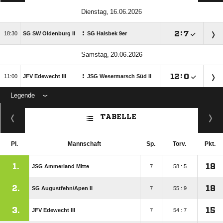
 
:

:


SG SW Oldenburg II
SG Halsbek 9er
 
:

:


JFV Edewecht III
JSG Wesermarsch Süd II
Legende
ANZEIGE
TABELLE
Pl.
Mannschaft
Sp.
Torv.
Pkt.
1.
18
JSG Ammerland Mitte
7
58 : 5
2.
18
SG Augustfehn/​Apen II
7
55 : 9
3.
15
JFV Edewecht III
7
54 : 7