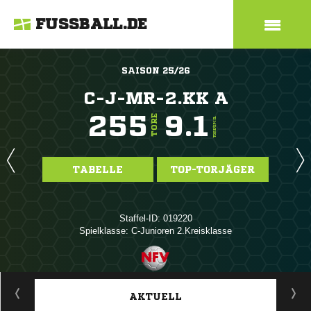
FUSSBALL.DE
SAISON 25/26
C-J-MR-2.KK A
255
9.1
TORE
TORE/SPIEL
TABELLE
TOP-TORJÄGER
Staffel-ID: 019220
Spielklasse: C-Junioren 2.Kreisklasse
ANZEIGE
AKTUELL