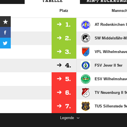
TABELLE
HIN-/ RÜCKRUND
Platz
Mannsch
1.
AT Rodenkirchen I
2.
SW Middelsfähr-Ma
3.
VFL Wilhelmshave
4.
FSV Jever II 9er
5.
ESV Wilhelmshave
6.
TV Neuenburg II 9
7.
TUS Sillenstede 9e
Legende