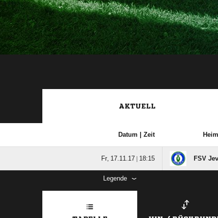
AKTUELL
Datum |
Zeit
Hei
  |

FSV Jeve
Legende