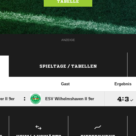
TABELLE
ANZEIGE
SPIELTAGE / TABELLEN
m
Gast
Ergebnis
:

:

r II 9er
ESV Wilhelmshaven II 9er
ANZEIGE