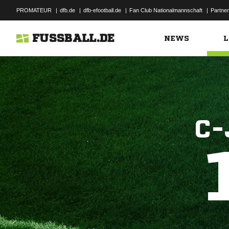
PROMATEUR
|
dfb.de
|
dfb-efootball.de
|
Fan Club Nationalmannschaft
|
Partner
FUSSBALL.DE
NEWS
L
C-