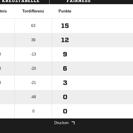
KREUZTABELLE
FAIRNESS
tnis
Tordifferenz
Punkte
15
63
12
39
9
0
-13
6
3
-20
3
3
-21
0
-48
0
0
Drucken