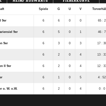
E
HEIM/ AUSWÄRTS
FIEBERKURVE
aft
Spiele
G
U
V
Torverhäl
I 9er
6
6
0
0
65 : 2
riensiel 9er
6
5
0
1
46 : 7
n 9er
6
3
0
3
17 : 3
6
2
0
4
13 : 3
n II 9er
6
2
0
4
12 : 3
er
6
1
0
5
4 : 52
r o. W. o.W.
6
2
0
4
0 : 0
ANZEIGE