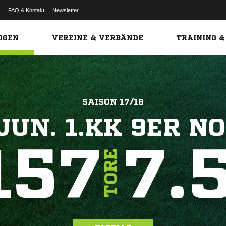
|
FAQ & Kontakt
|
Newsletter
Link
IGEN
VEREINE & VERBÄNDE
TRAINING &
SAISON 17/18
JUN. 1.KK 9ER N
157
7.
TORE