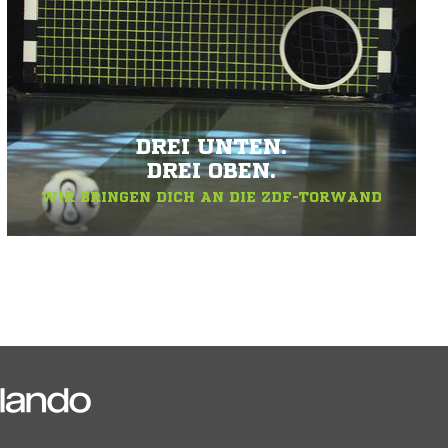
DREI UNTEN.
DREI OBEN.
WIR BRINGEN DICH AN DIE ZDF-TORWAND