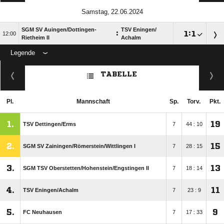
 
SGM SV Auingen/​Dottingen-
TSV Eningen/​
:

:


Rietheim II
Achalm
Legende
ANZEIGE
TABELLE
Pl.
Mannschaft
Sp.
Torv.
Pkt.
1.
19
TSV Dettingen/​Erms
7
44 : 10
2.
15
SGM SV Zainingen/​Römerstein/​Wittlingen I
7
28 : 15
3.
13
SGM TSV Oberstetten/​Hohenstein/​Engstingen II
7
18 : 14
4.
11
TSV Eningen/​Achalm
7
23 : 9
5.
9
FC Neuhausen
7
17 : 33