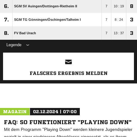
6.
8
SGM SV Auingen/​Dottingen-Rietheim II
7
10 : 19
7.
3
SGM TG Gönningen/​Öschingen/​Talheim I
7
8 : 24
8.
3
FV Bad Urach
7
13 : 37
Legende
ANZEIGE
FALSCHES ERGEBNIS MELDEN
MAGAZIN
02.12.2024 | 07:00
FAQ: SO FUNKTIONIERT "PLAYING DOWN"
Mit dem Programm "Playing Down" werden kleinere Jugendspieler
gezielt in einer niedrigeren Altersklasse eingesetzt, als es ihrem