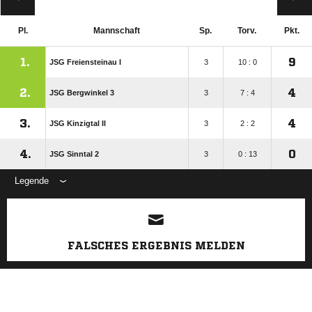
Pl.
Mannschaft
Sp.
Torv.
Pkt.
1.
9
JSG Freiensteinau I
3
10 : 0
2.
4
JSG Bergwinkel 3
3
7 : 4
3.
4
JSG Kinzigtal II
3
2 : 2
4.
0
JSG Sinntal 2
3
0 : 13
Legende
ANZEIGE
FALSCHES ERGEBNIS MELDEN