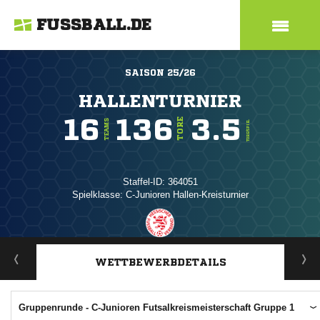
FUSSBALL.DE
SAISON 25/26
HALLENTURNIER
16
136
3.5
TORE
TEAMS
TORE/SPIEL
Staffel-ID: 364051
Spielklasse: C-Junioren Hallen-Kreisturnier
ANZEIGE
WETTBEWERBDETAILS
Gruppenrunde - C-Junioren Futsalkreismeisterschaft Gruppe 1