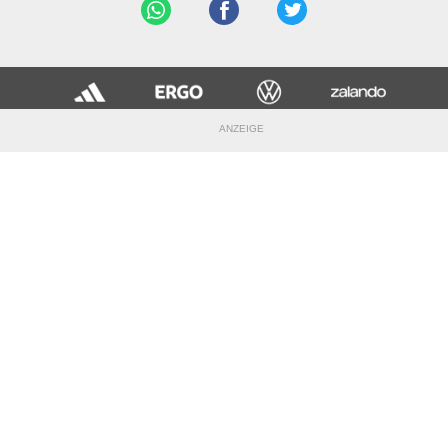
ANZEIGE
Impressum
|
Datenschutzerklärung
Nutzungsbedingungen
|
Jugendschutz
|
Inhalteverantwortung
|
Cookie-Einstellungen
© DFB
DIE HEIMAT DES AMATEURFUSSBALLS
FUSSBALL.DE