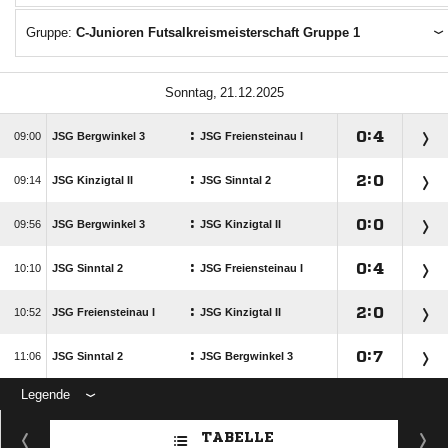
Gruppe:
C-Junioren Futsalkreismeisterschaft Gruppe 1
 
:

:


JSG Bergwinkel 3
JSG Freiensteinau I
:

:


JSG Kinzigtal II
JSG Sinntal 2
:

:


JSG Bergwinkel 3
JSG Kinzigtal II
:

:


JSG Sinntal 2
JSG Freiensteinau I
:

:


JSG Freiensteinau I
JSG Kinzigtal II
:

:


JSG Sinntal 2
JSG Bergwinkel 3
Legende
ANZEIGE
TABELLE