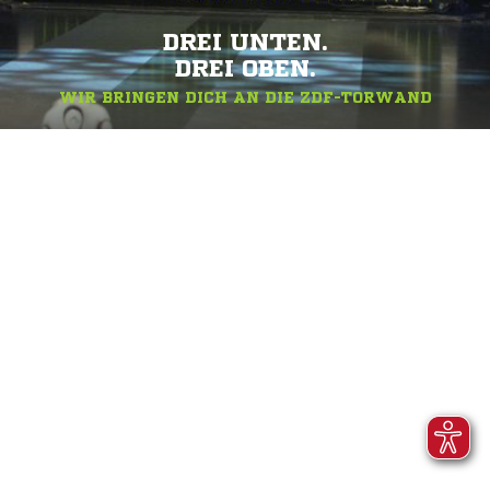
DREI UNTEN.
DREI OBEN.
WIR BRINGEN DICH AN DIE ZDF-TORWAND