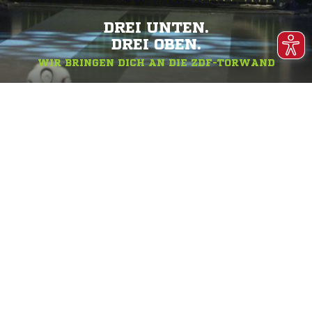
DREI UNTEN.
DREI OBEN.
WIR BRINGEN DICH AN DIE ZDF-TORWAND