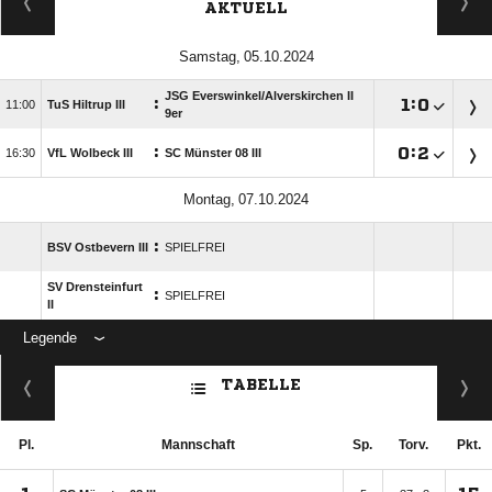
AKTUELL
 
JSG Everswinkel/​Alverskirchen II
:

:


TuS Hiltrup III
9er
:

:


VfL Wolbeck III
SC Münster 08 III
 
:
BSV Ostbevern III
SPIELFREI
SV Drensteinfurt
:
SPIELFREI
II
Legende
ANZEIGE
TABELLE
Pl.
Mannschaft
Sp.
Torv.
Pkt.