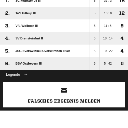
1.
15
SC Münster 08 III
5
37 : 3
2.
12
TuS Hiltrup III
5
16 : 8
3.
9
VfL Wolbeck III
5
11 : 8
4.
4
SV Drensteinfurt II
5
18 : 14
5.
4
JSG Everswinkel/​Alverskirchen II 9er
5
10 : 22
6.
0
BSV Ostbevern III
5
5 : 42
Legende
ANZEIGE
FALSCHES ERGEBNIS MELDEN