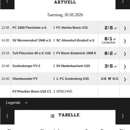
AKTUELL
 
:

:


FC 1920 Flerzheim e.V.
FC Hertha Bonn U15

:

:

SV Wormersdorf 1946 e.V.
SC Altendorf-Ersdorf e.V.
Liveticker
:

:


TuS Pützchen 05 e.V. U15
FV Bonn-Endenich 1908 II
:

:


Godesberger FV 2
SV Niederbachem U15
:

Oberkasseler FV
1. FC Godesberg U15
:
W
:




:
FV Preußen Bonn U15 C1
SPIELFREI
Legende
ANZEIGE
TABELLE