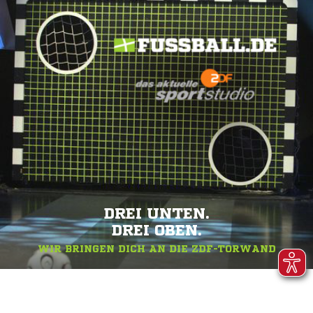
DREI UNTEN.
DREI OBEN.
WIR BRINGEN DICH AN DIE ZDF-TORWAND