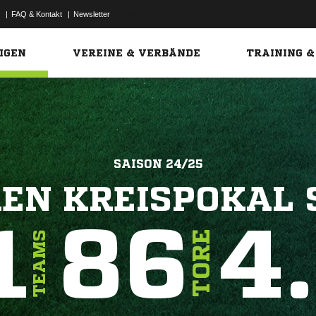
|
FAQ & Kontakt
|
Newsletter
Link
IGEN
VEREINE & VERBÄNDE
TRAINING &
SAISON 24/25
REN KREISPOKAL 
1
86
4
TORE
TEAMS