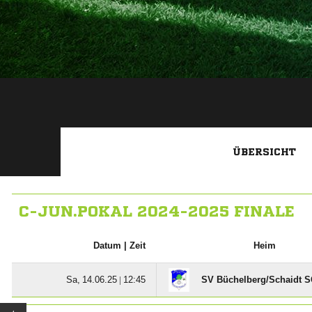
ÜBERSICHT
C-JUN.POKAL 2024-2025 FINALE
Datum |
Zeit
Heim
  |

SV Büchelberg/​Schaidt 