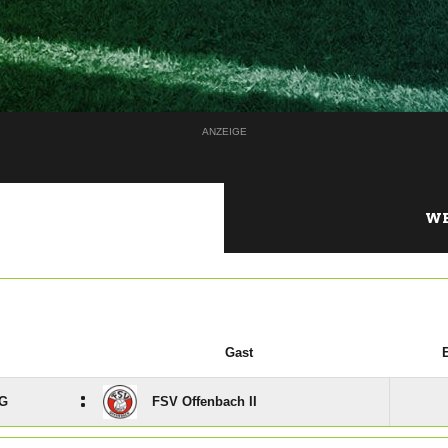
ANZEIGE
WE
Gast
:
SG
FSV Offenbach II