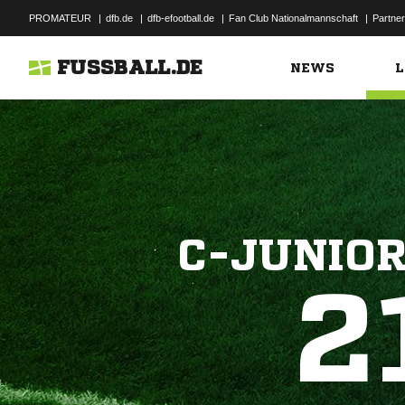
PROMATEUR
|
dfb.de
|
dfb-efootball.de
|
Fan Club Nationalmannschaft
|
Partner
FUSSBALL.DE
NEWS
L
C-JUNIO
2