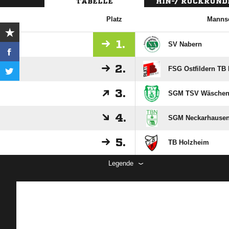
TABELLE
HIN-/ RÜCKRUND
Platz
Mannsc
1.
SV Nabern
2.
FSG Ostfildern TB R
3.
SGM TSV Wäschenb
4.
SGM Neckarhausen 
5.
TB Holzheim
Legende