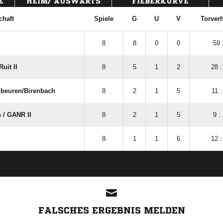
E
HEIM/ AUSWÄRTS
FIEBERKURVE
haft
Spiele
G
U
V
Torverh
8
8
0
0
59 
uit II
8
5
1
2
28 :
euren/​Birenbach
8
2
1
5
11 :
/​ GANR II
8
2
1
5
9 :
8
1
1
6
12 :
ANZEIGE
FALSCHES ERGEBNIS MELDEN