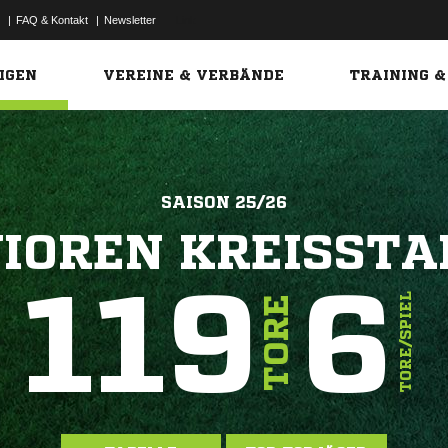
|
FAQ & Kontakt
|
Newsletter
Link
IGEN
VEREINE & VERBÄNDE
TRAINING &
SAISON 25/26
IOREN KREISSTA
119
6
TORE/SPIEL
TORE