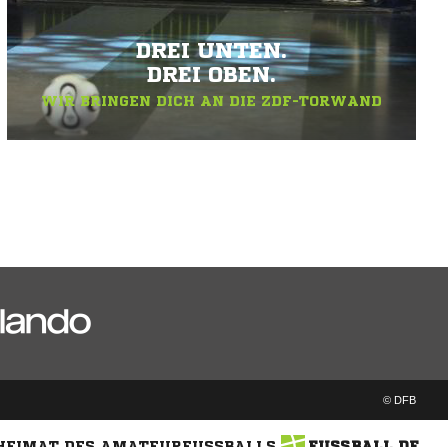
DREI UNTEN.
DREI OBEN.
WIR BRINGEN DICH AN DIE ZDF-TORWAND
© DFB
 HEIMAT DES AMATEURFUSSBALLS
FUSSBALL.DE