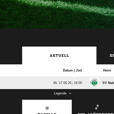
AKTUELL
S
Datum |
Zeit
Heim
  |

SV Nab
Legende