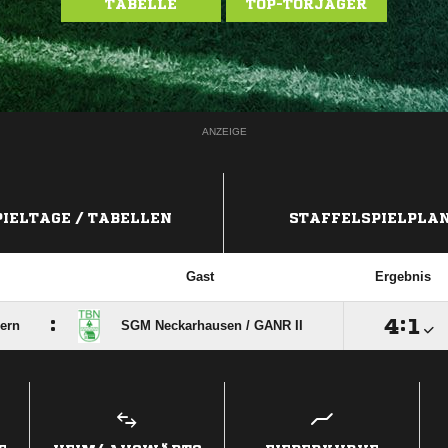
TABELLE
TOP-TORJÄGER
ANZEIGE
PIELTAGE / TABELLEN
STAFFELSPIELPLA
Gast
Ergebnis
:

:

ern
SGM Neckarhausen /​ GANR II
ANZEIGE