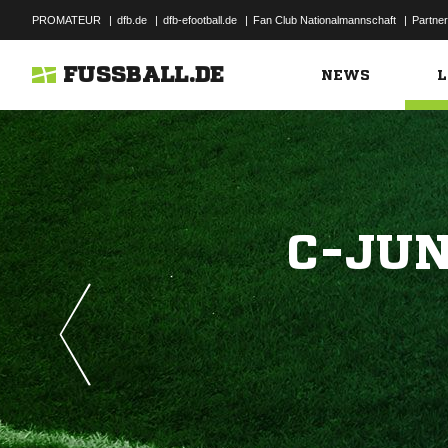
PROMATEUR
|
dfb.de
|
dfb-efootball.de
|
Fan Club Nationalmannschaft
|
Partner
FUSSBALL.DE
NEWS
L
C-JUN