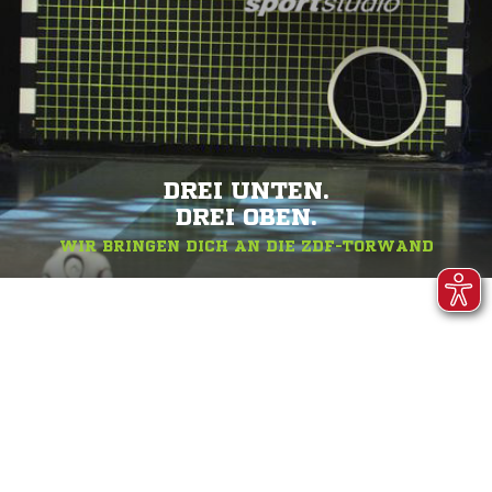
DREI UNTEN.
DREI OBEN.
WIR BRINGEN DICH AN DIE ZDF-TORWAND