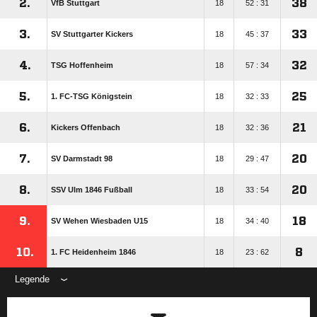
2.
38
VfB Stuttgart
18
52 : 31
3.
33
SV Stuttgarter Kickers
18
45 : 37
4.
32
TSG Hoffenheim
18
57 : 34
5.
25
1. FC-TSG Königstein
18
32 : 33
6.
21
Kickers Offenbach
18
32 : 36
7.
20
SV Darmstadt 98
18
29 : 47
8.
20
SSV Ulm 1846 Fußball
18
33 : 54
9.
18
SV Wehen Wiesbaden U15
18
34 : 40
10.
8
1. FC Heidenheim 1846
18
23 : 62
Legende
ANZEIGE