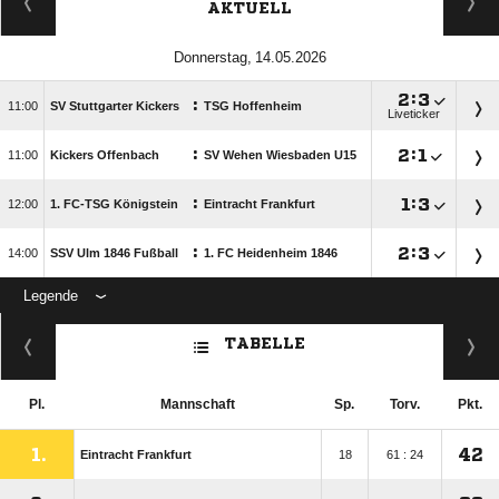
AKTUELL
 

:

:

SV Stuttgarter Kickers
TSG Hoffenheim
Liveticker
:

:


Kickers Offenbach
SV Wehen Wiesbaden U15
:

:


1. FC-TSG Königstein
Eintracht Frankfurt
:

:


SSV Ulm 1846 Fußball
1. FC Heidenheim 1846
Legende
ANZEIGE
TABELLE
Pl.
Mannschaft
Sp.
Torv.
Pkt.
1.
42
Eintracht Frankfurt
18
61 : 24