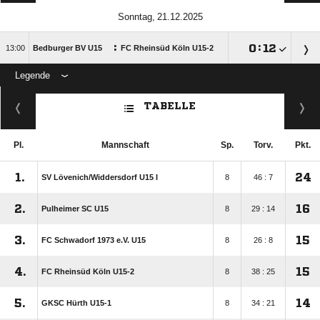
 
:

:


Bedburger BV U15
FC Rheinsüd Köln U15-2
Legende
ANZEIGE
TABELLE
Pl.
Mannschaft
Sp.
Torv.
Pkt.
1.
24
SV Lövenich/​Widdersdorf U15 I
8
46 : 7
2.
16
Pulheimer SC U15
8
29 : 14
3.
15
FC Schwadorf 1973 e.V. U15
8
26 : 8
4.
15
FC Rheinsüd Köln U15-2
8
38 : 25
5.
14
GKSC Hürth U15-1
8
34 : 21