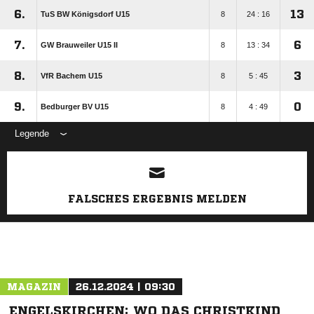
6.
13
TuS BW Königsdorf U15
8
24 : 16
7.
6
GW Brauweiler U15 II
8
13 : 34
8.
3
VfR Bachem U15
8
5 : 45
9.
0
Bedburger BV U15
8
4 : 49
Legende
ANZEIGE
FALSCHES ERGEBNIS MELDEN
MAGAZIN
26.12.2024 | 09:30
ENGELSKIRCHEN: WO DAS CHRISTKIND