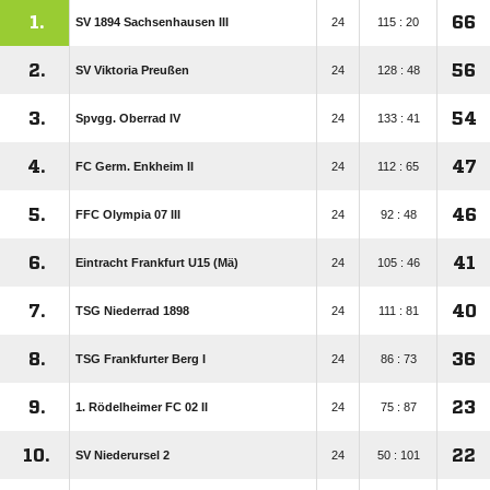
1.
66
SV 1894 Sachsenhausen III
24
115 : 20
2.
56
SV Viktoria Preußen
24
128 : 48
3.
54
Spvgg. Oberrad IV
24
133 : 41
4.
47
FC Germ. Enkheim II
24
112 : 65
5.
46
FFC Olympia 07 III
24
92 : 48
6.
41
Eintracht Frankfurt U15 (Mä)
24
105 : 46
7.
40
TSG Niederrad 1898
24
111 : 81
8.
36
TSG Frankfurter Berg I
24
86 : 73
9.
23
1. Rödelheimer FC 02 II
24
75 : 87
10.
22
SV Niederursel 2
24
50 : 101