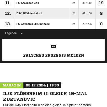
11.
19
FG Seckbach 02 II
24
48 : 119
12.
8
DJK SW Griesheim II
24
42 : 188
13.
0
FC Germania 08 Ginnheim
24
26 : 206
Legende
ANZEIGE
FALSCHES ERGEBNIS MELDEN
MAGAZIN
08.12.2024 | 11:30
DJK FLÖRSHEIM II: GLEICH 15-MAL
KURTANOVIC
Für die DJK Flörzheim II spielen gleich 15 Spieler namens