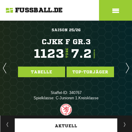
FUSSBALL.DE
SAISON 25/26
CJKK F GR.3
1123
7.2
TORE
TORE/SPIEL
TABELLE
TOP-TORJÄGER
Staffel-ID: 340767
Spielklasse: C-Junioren 1.Kreisklasse
ANZEIGE
AKTUELL