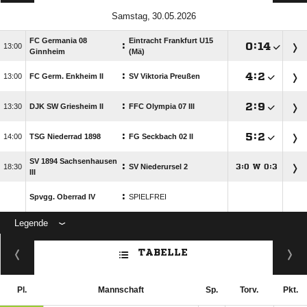
 
FC Germania 08
Eintracht Frankfurt U15
:

:


Ginnheim
(Mä)
:

:


FC Germ. Enkheim II
SV Viktoria Preußen
:

:


DJK SW Griesheim II
FFC Olympia 07 III
:

:


TSG Niederrad 1898
FG Seckbach 02 II
SV 1894 Sachsenhausen
:

SV Niederursel 2
:
W
:




III
:
Spvgg. Oberrad IV
SPIELFREI
Legende
ANZEIGE
TABELLE
Pl.
Mannschaft
Sp.
Torv.
Pkt.