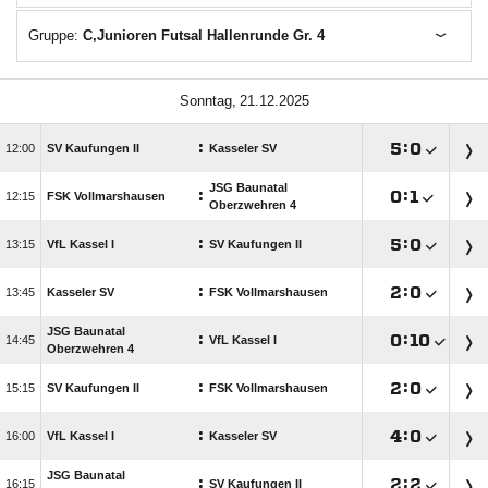
Gruppe:
C,Junioren Futsal Hallenrunde Gr. 4
 
:

:


SV Kaufungen II
Kasseler SV
JSG Baunatal
:

:


FSK Vollmarshausen
Oberzwehren 4
:

:


VfL Kassel I
SV Kaufungen II
:

:


Kasseler SV
FSK Vollmarshausen
JSG Baunatal
:

:


VfL Kassel I
Oberzwehren 4
:

:


SV Kaufungen II
FSK Vollmarshausen
:

:


VfL Kassel I
Kasseler SV
JSG Baunatal
:

:


SV Kaufungen II