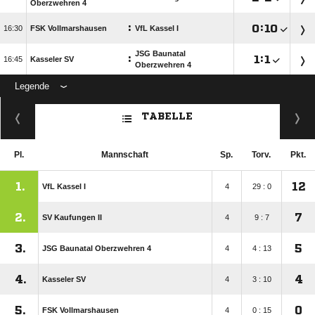
Oberzwehren 4
:

:


FSK Vollmarshausen
VfL Kassel I
JSG Baunatal
:

:


Kasseler SV
Oberzwehren 4
Legende
ANZEIGE
TABELLE
Pl.
Mannschaft
Sp.
Torv.
Pkt.
1.
12
VfL Kassel I
4
29 : 0
2.
7
SV Kaufungen II
4
9 : 7
3.
5
JSG Baunatal Oberzwehren 4
4
4 : 13
4.
4
Kasseler SV
4
3 : 10
5.
0
FSK Vollmarshausen
4
0 : 15