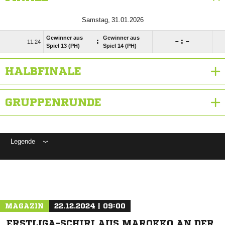
 
Gewinner aus
Gewinner aus
:

:


Spiel 13 (PH)
Spiel 14 (PH)
HALBFINALE
GRUPPENRUNDE
Legende
ANZEIGE
MAGAZIN
22.12.2024 | 09:00
ERSTLIGA-SCHIRI AUS MAROKKO AN DER