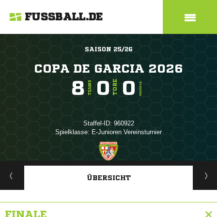
FUSSBALL.DE
SAISON 25/26
COPA DE GARCIA 2026
8
0
0
TORE
TEAMS
TORE/SPIEL
Staffel-ID: 960922
Spielklasse: E-Junioren Vereinsturnier
ANZEIGE
ÜBERSICHT
FINALE