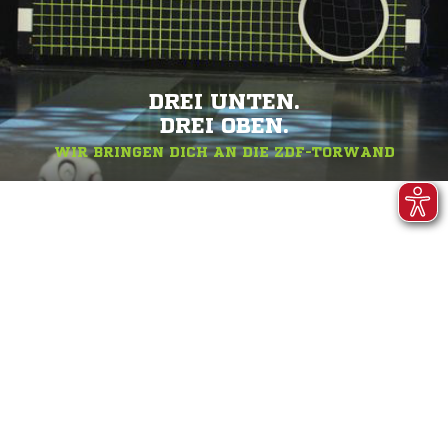
DREI UNTEN.
DREI OBEN.
WIR BRINGEN DICH AN DIE ZDF-TORWAND