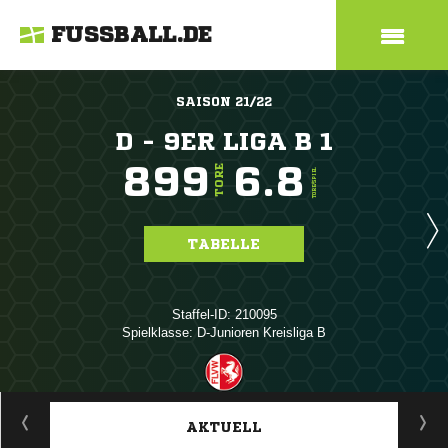
FUSSBALL.DE
SAISON 21/22
D - 9ER LIGA B 1
899
6.8
TORE
TORE/SPIEL
TABELLE
Staffel-ID: 210095
Spielklasse: D-Junioren Kreisliga B
ANZEIGE
AKTUELL