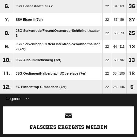
6.
36
JSG Lennestadt/​LaKi 2
22
81 : 63
7.
27
SSV Elspe II (7er)
22
67 : 89
JSG Serkenrode/​Fretter/​Ostentrop-Schönholthausen
8.
25
22
63 : 73
1
JSG Serkenrode/​Fretter/​Ostentrop-Schönholthausen
9.
13
22
44 : 111
2 (7er)
10.
13
JSG Albaum/​Heinsberg (7er)
22
60 : 96
11.
12
JSG Oedingen/​Halberbracht/​Oberelspe (7er)
22
38 : 100
12.
6
FC Finnentrop C-Mädchen (7er)
22
23 : 146
Legende
ANZEIGE
FALSCHES ERGEBNIS MELDEN