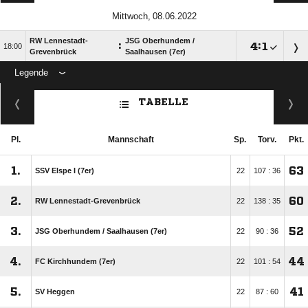
 
RW Lennestadt-
JSG Oberhundem /​
:

:


Grevenbrück
Saalhausen (7er)
Legende
ANZEIGE
TABELLE
Pl.
Mannschaft
Sp.
Torv.
Pkt.
1.
63
SSV Elspe I (7er)
22
107 : 36
2.
60
RW Lennestadt-Grevenbrück
22
138 : 35
3.
52
JSG Oberhundem /​ Saalhausen (7er)
22
90 : 36
4.
44
FC Kirchhundem (7er)
22
101 : 54
5.
41
SV Heggen
22
87 : 60