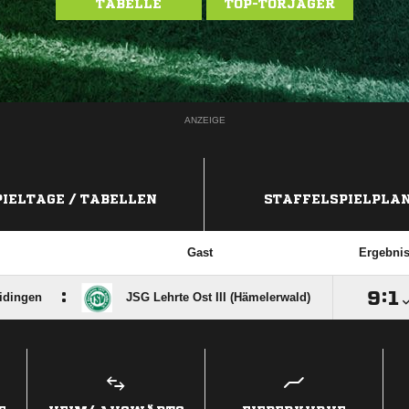
TABELLE
TOP-TORJÄGER
ANZEIGE
PIELTAGE / TABELLEN
STAFFELSPIELPLA
Gast
Ergebni
:

:

idingen
JSG Lehrte Ost III (Hämelerwald)
ANZEIGE