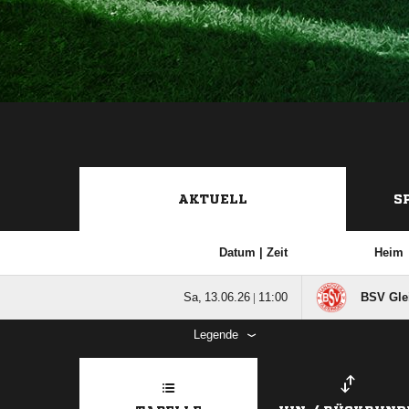
AKTUELL
S
Datum |
Zeit
Heim
  |

BSV Gle
Legende