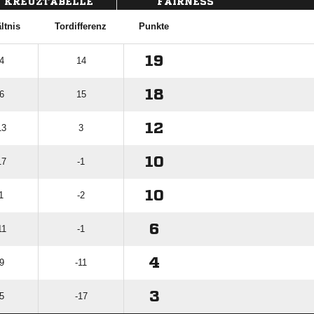
KREUZTABELLE
FAIRNESS
ltnis
Tordifferenz
Punkte
19
4
14
18
6
15
12
13
3
10
17
-1
10
1
-2
6
11
-1
4
9
-11
3
5
-17