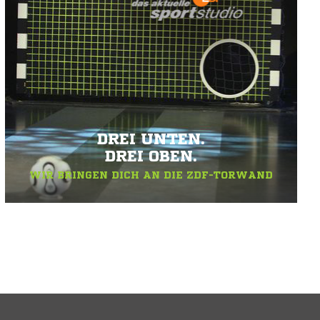
DREI UNTEN.
DREI OBEN.
WIR BRINGEN DICH AN DIE ZDF-TORWAND