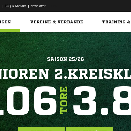
|
FAQ & Kontakt
|
Newsletter
Link
IGEN
VEREINE & VERBÄNDE
TRAINING &
SAISON 25/26
NIOREN 2.KREISKL
106
3.
TORE