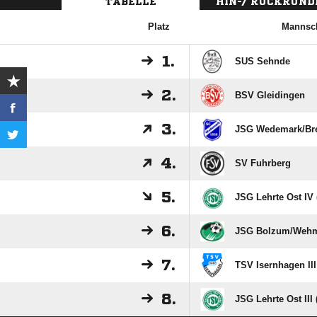
TABELLE
HIN-/ RÜCKRUND
Platz
Mannsch
1.
SUS Sehnde
2.
BSV Gleidingen
3.
JSG Wedemark/​Brel
4.
SV Fuhrberg
5.
JSG Lehrte Ost IV 
6.
JSG Bolzum/​Wehm
7.
TSV Isernhagen III
8.
JSG Lehrte Ost III