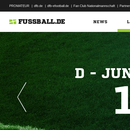
PROMATEUR
|
dfb.de
|
dfb-efootball.de
|
Fan Club Nationalmannschaft
|
Partner
FUSSBALL.DE
NEWS
L
D - JU