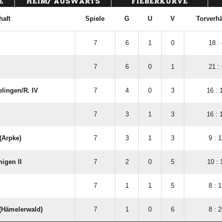
E
HEIM/ AUSWÄRTS
FIEBERKURVE
aft
Spiele
G
U
V
Torverhä
7
6
1
0
18 : 
7
6
0
1
21 : 
ingen/​R. IV
7
4
0
3
16 : 
7
3
1
3
16 : 
(Arpke)
7
3
1
3
9 : 1
igen II
7
2
0
5
10 : 
7
1
1
5
8 : 1
 (Hämelerwald)
7
1
0
6
8 : 2