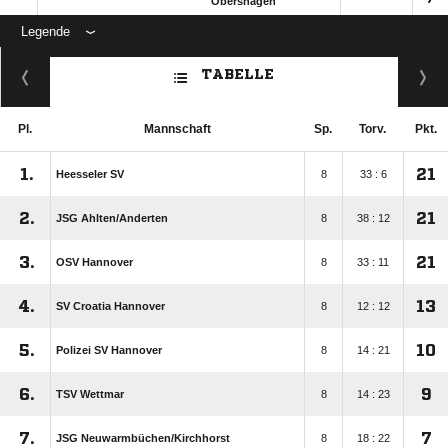
Obershagen
Legende
ANZEIGE
TABELLE
Pl.
Mannschaft
Sp.
Torv.
Pkt.
1.
21
Heesseler SV
8
33 : 6
2.
21
JSG Ahlten/​Anderten
8
38 : 12
3.
21
OSV Hannover
8
33 : 11
4.
13
SV Croatia Hannover
8
12 : 12
5.
10
Polizei SV Hannover
8
14 : 21
6.
9
TSV Wettmar
8
14 : 23
7.
7
JSG Neuwarmbüchen/​Kirchhorst
8
18 : 22