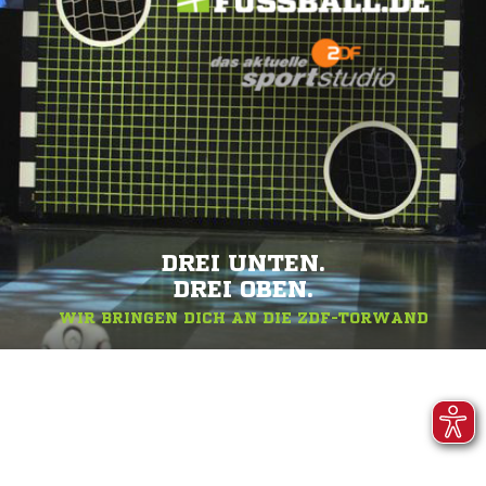
DREI UNTEN.
DREI OBEN.
WIR BRINGEN DICH AN DIE ZDF-TORWAND