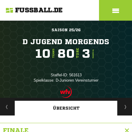
FUSSBALL.DE
SAISON 25/26
D JUGEND MORGENDS
10
80
3
TORE
TEAMS
TORE/SPIEL
Staffel-ID: 561613
Spielklasse: D-Junioren Vereinsturnier
ANZEIGE
ÜBERSICHT
FINALE