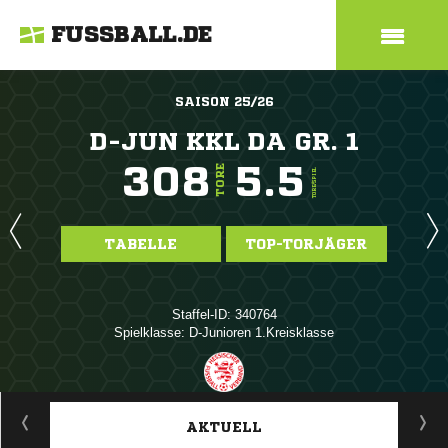
FUSSBALL.DE
SAISON 25/26
D-JUN KKL DA GR. 1
308
5.5
TORE
TORE/SPIEL
TABELLE
TOP-TORJÄGER
Staffel-ID: 340764
Spielklasse: D-Junioren 1.Kreisklasse
ANZEIGE
AKTUELL