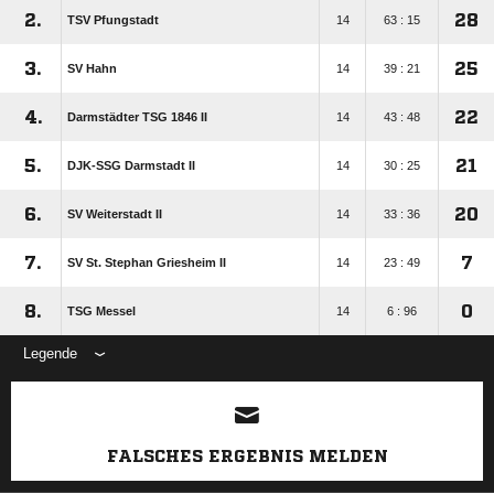
2.
28
TSV Pfungstadt
14
63 : 15
3.
25
SV Hahn
14
39 : 21
4.
22
Darmstädter TSG 1846 II
14
43 : 48
5.
21
DJK-SSG Darmstadt II
14
30 : 25
6.
20
SV Weiterstadt II
14
33 : 36
7.
7
SV St. Stephan Griesheim II
14
23 : 49
8.
0
TSG Messel
14
6 : 96
Legende
ANZEIGE
FALSCHES ERGEBNIS MELDEN