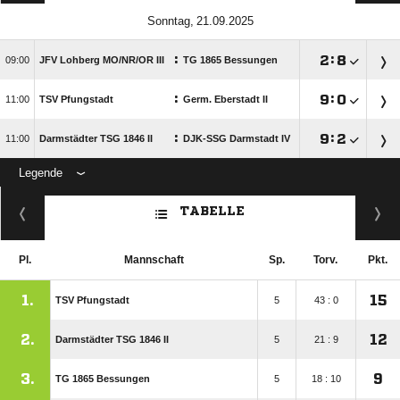
 
:

:


JFV Lohberg MO/​NR/​OR III
TG 1865 Bessungen
:

:


TSV Pfungstadt
Germ. Eberstadt II
:

:


Darmstädter TSG 1846 II
DJK-SSG Darmstadt IV
Legende
ANZEIGE
TABELLE
Pl.
Mannschaft
Sp.
Torv.
Pkt.
1.
15
TSV Pfungstadt
5
43 : 0
2.
12
Darmstädter TSG 1846 II
5
21 : 9
3.
9
TG 1865 Bessungen
5
18 : 10