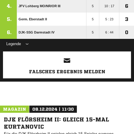
4.
6
JFV Lohberg MO/​NR/​OR III
5
10 : 17
5.
3
Germ. Eberstadt II
5
5 : 23
6.
0
DJK-SSG Darmstadt IV
5
6 : 44
Legende
ANZEIGE
FALSCHES ERGEBNIS MELDEN
MAGAZIN
08.12.2024 | 11:30
DJK FLÖRSHEIM II: GLEICH 15-MAL
KURTANOVIC
Für die DJK Flörzheim II spielen gleich 15 Spieler namens