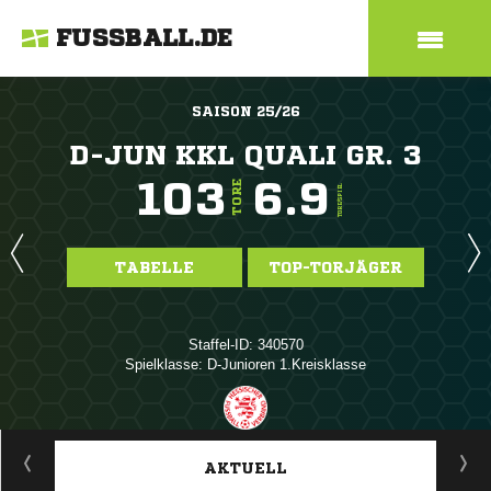
FUSSBALL.DE
SAISON 25/26
D-JUN KKL QUALI GR. 3
103
6.9
TORE
TORE/SPIEL
TABELLE
TOP-TORJÄGER
Staffel-ID: 340570
Spielklasse: D-Junioren 1.Kreisklasse
ANZEIGE
AKTUELL