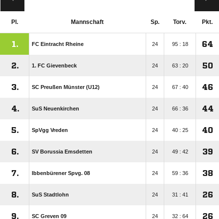
Pl.
Mannschaft
Sp.
Torv.
Pkt.
1.
64
FC Eintracht Rheine
24
95 : 18
2.
50
1. FC Gievenbeck
24
63 : 20
3.
46
SC Preußen Münster (U12)
24
67 : 40
4.
44
SuS Neuenkirchen
24
66 : 36
5.
40
SpVgg Vreden
24
40 : 25
6.
39
SV Borussia Emsdetten
24
49 : 42
7.
38
Ibbenbürener Spvg. 08
24
59 : 36
8.
26
SuS Stadtlohn
24
31 : 41
9.
26
SC Greven 09
24
32 : 64