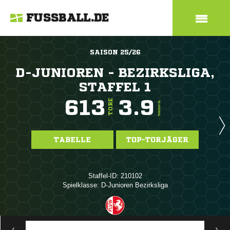
FUSSBALL.DE
SAISON 25/26
D-JUNIOREN - BEZIRKSLIGA,
STAFFEL 1
613
3.9
TORE
TORE/SPIEL
TABELLE
TOP-TORJÄGER
Staffel-ID: 210102
Spielklasse: D-Junioren Bezirksliga
ANZEIGE