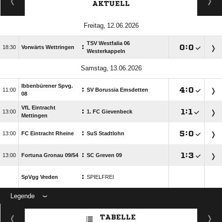
AKTUELL
 
TSV Westfalia 06
:

:


Vorwärts Wettringen
Westerkappeln
 
Ibbenbürener Spvg.
:

:


SV Borussia Emsdetten
08
VfL Eintracht
:

:


1. FC Gievenbeck
Mettingen
:

:


FC Eintracht Rheine
SuS Stadtlohn
:

:


Fortuna Gronau 09/​54
SC Greven 09
:
SpVgg Vreden
SPIELFREI
Legende
ANZEIGE
TABELLE