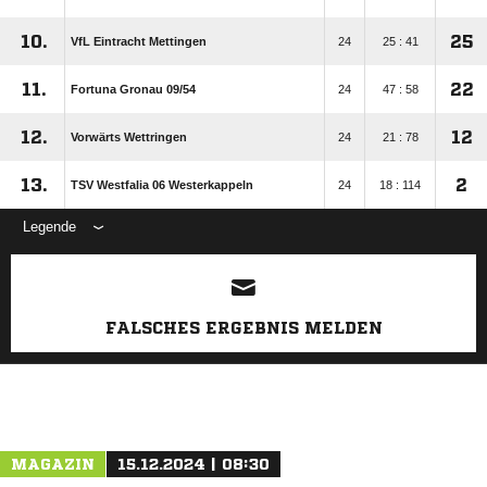
10.
25
VfL Eintracht Mettingen
24
25 : 41
11.
22
Fortuna Gronau 09/​54
24
47 : 58
12.
12
Vorwärts Wettringen
24
21 : 78
13.
2
TSV Westfalia 06 Westerkappeln
24
18 : 114
Legende
ANZEIGE
FALSCHES ERGEBNIS MELDEN
MAGAZIN
15.12.2024 | 08:30