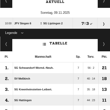
AKTUELL
 
:

:


JFV Singen 6
SG Liptingen 2
Legende
ANZEIGE
TABELLE
Pl.
Mannschaft
Sp.
Torv.
Pkt.
1.
21
SG Schwandorf-Wornd.-Neuh.
7
56 : 2
2.
18
SV Meßkirch
7
40 : 14
3.
13
SG Kreenheinstetten-Leibert.
7
35 : 18
4.
11
SG Hattingen
7
44 : 23