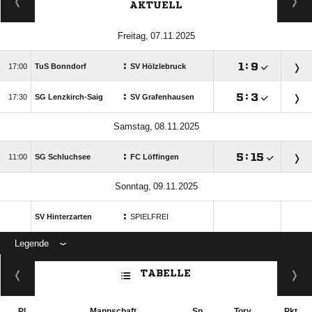
AKTUELL
 
:

:


TuS Bonndorf
SV Hölzlebruck
:

:


SG Lenzkirch-Saig
SV Grafenhausen
 
:

:


SG Schluchsee
FC Löffingen
 
:
SV Hinterzarten
SPIELFREI
Legende
ANZEIGE
TABELLE
Pl.
Mannschaft
Sp.
Torv.
Pkt.