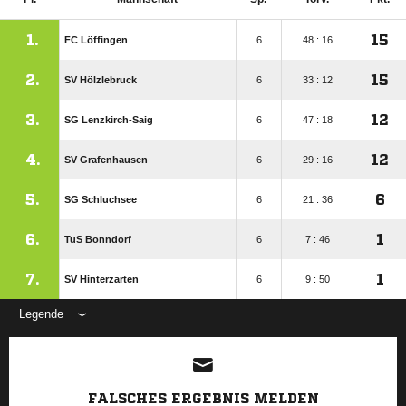
1.
15
FC Löffingen
6
48 : 16
2.
15
SV Hölzlebruck
6
33 : 12
3.
12
SG Lenzkirch-Saig
6
47 : 18
4.
12
SV Grafenhausen
6
29 : 16
5.
6
SG Schluchsee
6
21 : 36
6.
1
TuS Bonndorf
6
7 : 46
7.
1
SV Hinterzarten
6
9 : 50
Legende
ANZEIGE
FALSCHES ERGEBNIS MELDEN