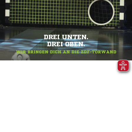
DREI UNTEN.
DREI OBEN.
WIR BRINGEN DICH AN DIE ZDF-TORWAND