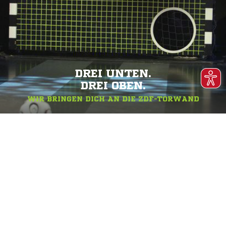
DREI UNTEN.
DREI OBEN.
WIR BRINGEN DICH AN DIE ZDF-TORWAND