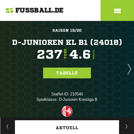
FUSSBALL.DE
SAISON 19/20
D-JUNIOREN KL B1 (24018)
237
4.6
TORE
TORE/SPIEL
TABELLE
Staffel-ID: 210540
Spielklasse: D-Junioren Kreisliga B
ANZEIGE
AKTUELL