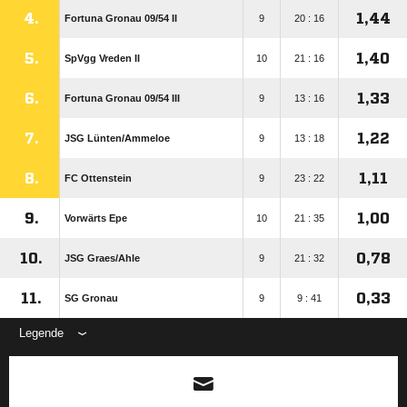
4.
1,44
Fortuna Gronau 09/​54 II
9
20 : 16
5.
1,40
SpVgg Vreden II
10
21 : 16
6.
1,33
Fortuna Gronau 09/​54 III
9
13 : 16
7.
1,22
JSG Lünten/​Ammeloe
9
13 : 18
8.
1,11
FC Ottenstein
9
23 : 22
9.
1,00
Vorwärts Epe
10
21 : 35
10.
0,78
JSG Graes/​Ahle
9
21 : 32
11.
0,33
SG Gronau
9
9 : 41
Legende
ANZEIGE