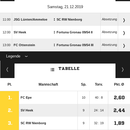
 
:
Absetzung

JSG Lünten/​Ammeloe
SC RW Nienborg
:
Absetzung

SV Heek
Fortuna Gronau 09/​54 II
:
Absetzung

FC Ottenstein
Fortuna Gronau 09/​54 III
Legende
ANZEIGE
TABELLE
Pl.
Mannschaft
Sp.
Torv.
Pkt. Ø
1.
2,60
FC Epe
10
40 : 8
2.
2,44
SV Heek
9
24 : 14
3.
1,89
SC RW Nienborg
9
32 : 19