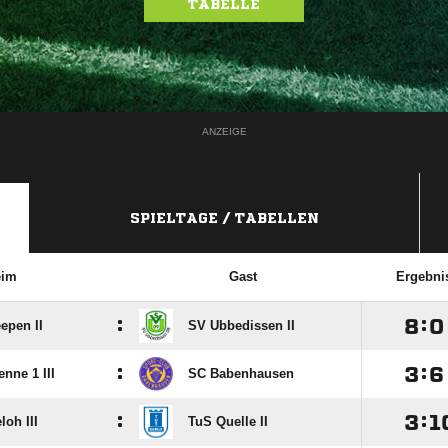
TABELLE
ANZEIGE
SPIELTAGE / TABELLEN
eim
Gast
Ergebni
:

:

epen II
SV Ubbedissen II
:

:

nne 1 III
SC Babenhausen
:

:

oh III
TuS Quelle II