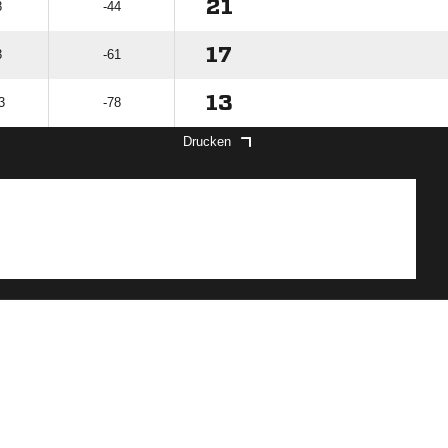
21
8
-44
17
3
-61
13
3
-78
Drucken