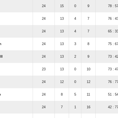
24
15
0
9
78 : 5
24
13
4
7
76 : 4
24
13
4
7
65 : 3
n
24
13
3
8
75 : 6
II
24
13
2
9
73 : 4
23
13
0
10
73 : 4
24
12
0
12
76 : 7
e
24
8
5
11
51 : 5
24
7
1
16
42 : 7