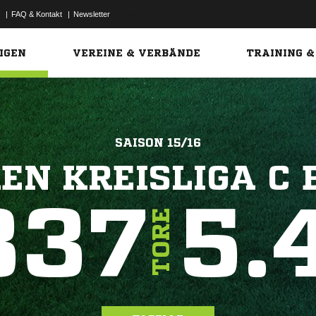
|
FAQ & Kontakt
|
Newsletter
Link
IGEN
VEREINE & VERBÄNDE
TRAINING &
SAISON 15/16
EN KREISLIGA C 
837
5.
TORE