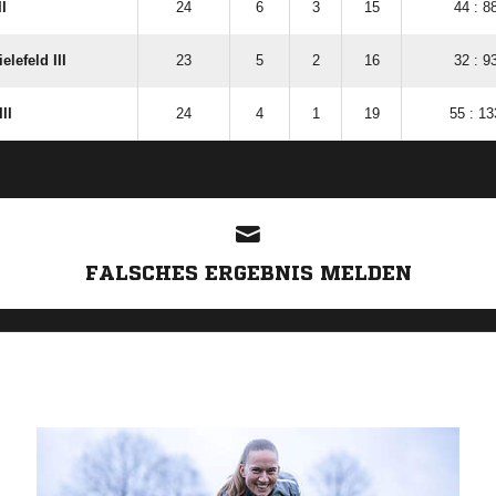
I
24
6
3
15
44 : 8
lefeld III
23
5
2
16
32 : 9
II
24
4
1
19
55 : 13
ANZEIGE
FALSCHES ERGEBNIS MELDEN