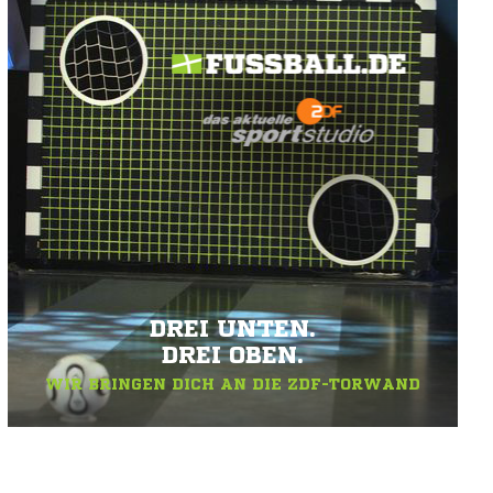
DREI UNTEN.
DREI OBEN.
WIR BRINGEN DICH AN DIE ZDF-TORWAND