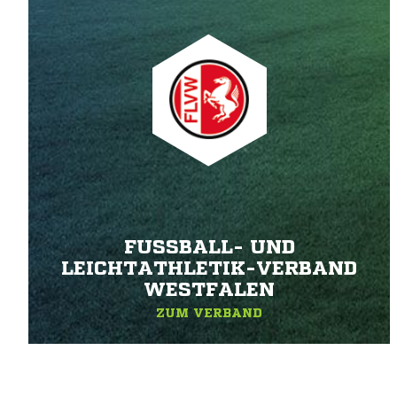
FUSSBALL- UND L
EICHTATHLETIK-VERBAND W
ESTFALEN
ZUM VERBAND