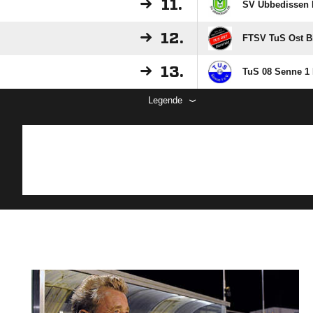
11.
SV Ubbedissen I
12.
FTSV TuS Ost Bie
13.
TuS 08 Senne 1 I
Legende