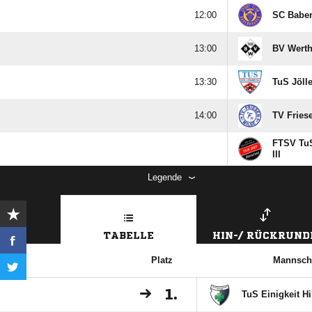

SC Babe

BV Werthe

TuS Jölle

TV Fries
FTSV TuS
III
Legende
TABELLE
HIN-/ RÜCKRUND
Platz
Mannsch
1.
TuS Einigkeit H