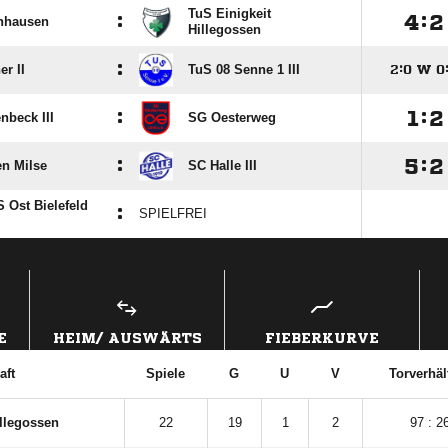
TuS Einigkeit
:

:

nhausen
Hillegossen
:
r II
TuS 08 Senne 1 III

:

W

:

:

nbeck III
SG Oesterweg
:

:

en Milse
SC Halle III
 Ost Bielefeld
:
SPIELFREI
ANZEIGE
E
HEIM/ AUSWÄRTS
FIEBERKURVE
aft
Spiele
G
U
V
Torverhäl
illegossen
22
19
1
2
97 : 2