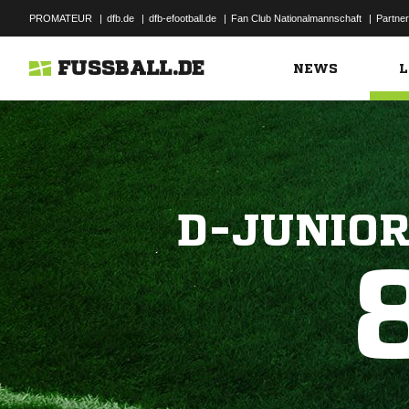
PROMATEUR
|
dfb.de
|
dfb-efootball.de
|
Fan Club Nationalmannschaft
|
Partner
FUSSBALL.DE
NEWS
L
D-JUNIOR