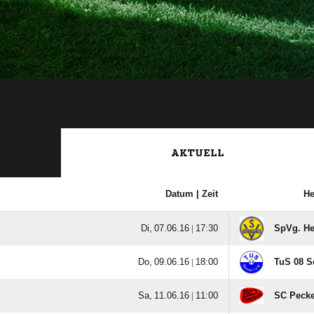
AKTUELL
Datum |
Zeit
H
  |

SpVg. He
  |

TuS 08 Se
  |

SC Peckel