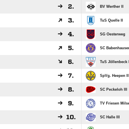
2.
BV Werther II
3.
TuS Quelle II
4.
SG Oesterweg
5.
SC Babenhause
6.
TuS Jöllenbeck I
7.
SpVg. Heepen II
8.
SC Peckeloh III
9.
TV Friesen Mils
10.
SC Halle III