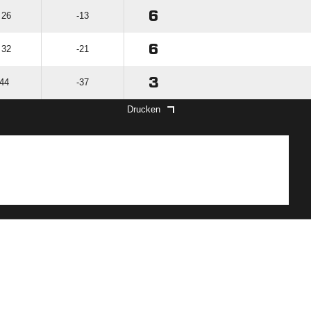
6
 26
-13
6
 32
-21
3
 44
-37
Drucken