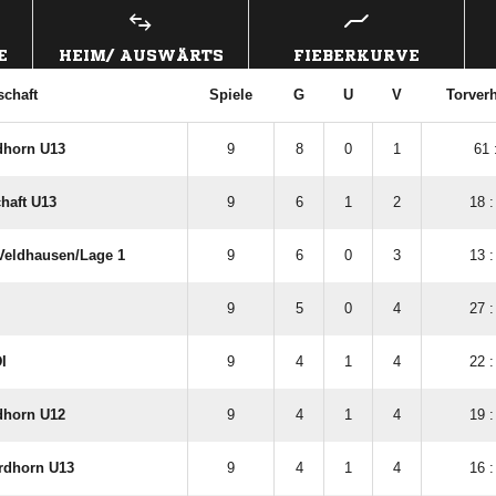
E
HEIM/ AUSWÄRTS
FIEBERKURVE
chaft
Spiele
G
U
V
Torverh
dhorn U13
9
8
0
1
61 
haft U13
9
6
1
2
18 :
eldhausen/​Lage 1
9
6
0
3
13 :
9
5
0
4
27 :
I
9
4
1
4
22 :
dhorn U12
9
4
1
4
19 :
ordhorn U13
9
4
1
4
16 :