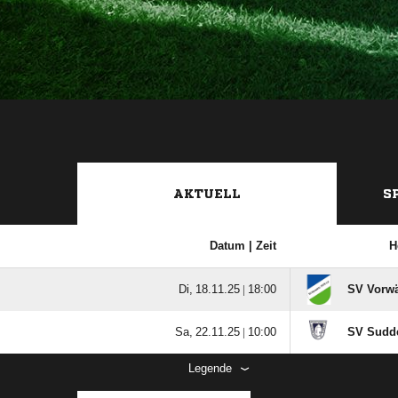
AKTUELL
S
Datum |
Zeit
H
  |

SV Vorwä
  |

SV Sudd
Legende