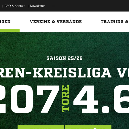
|
FAQ & Kontakt
|
Newsletter
Link
IGEN
VEREINE & VERBÄNDE
TRAINING &
SAISON 25/26
REN-KREISLIGA 
207
4.
TORE