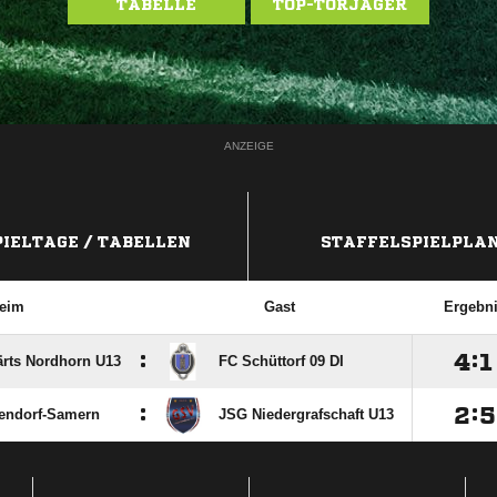
TABELLE
TOP-TORJÄGER
ANZEIGE
PIELTAGE / TABELLEN
STAFFELSPIELPLA
eim
Gast
Ergebn
:

:

rts Nordhorn U13
FC Schüttorf 09 DI
:

:

endorf-Samern
JSG Niedergrafschaft U13
ANZEIGE