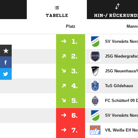
TABELLE
HIN-/ RÜCKRUND
Platz
Manns
1.
SV Vorwärts Nor
2.
JSG Niedergrafsc
3.
JSG Neuenhaus/​V
4.
TuS Gildehaus
5.
FC Schüttorf 09 D
6.
SV Vorwärts Nor
7.
VfL Weiße Elf N