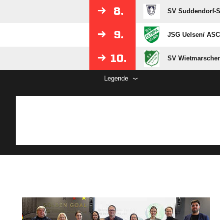
8.
SV Suddendorf-
9.
JSG Uelsen/​ ASC
10.
SV Wietmarsche
Legende