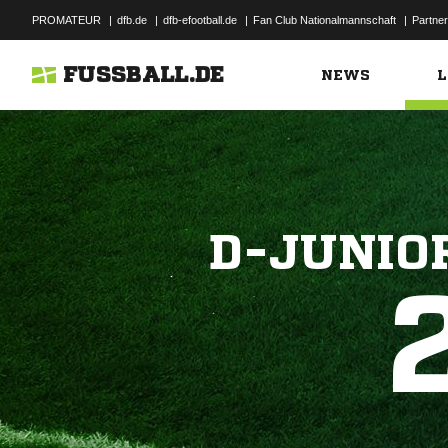
PROMATEUR
|
dfb.de
|
dfb-efootball.de
|
Fan Club Nationalmannschaft
|
Partner
FUSSBALL.DE
NEWS
L
D-JUNIO