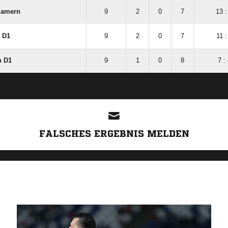
Samern
9
2
0
7
13 :
 D1
9
2
0
7
11 :
n D1
9
1
0
8
7 :
ANZEIGE
FALSCHES ERGEBNIS MELDEN