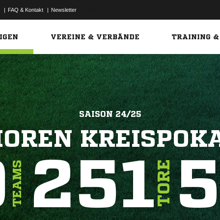
|
FAQ & Kontakt
|
Newsletter
Link
IGEN
VEREINE & VERBÄNDE
TRAINING &
SAISON 24/25
IOREN KREISPOK
9
251
5
TORE
TEAMS