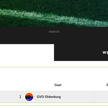
ANZEIGE
WE
Gast
:
GVO Oldenburg