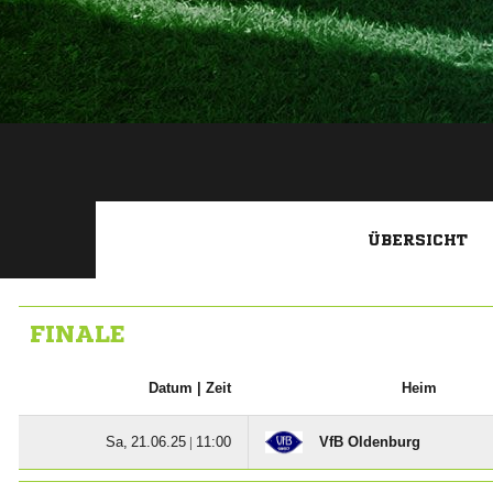
ÜBERSICHT
FINALE
Datum |
Zeit
Heim
  |

VfB Oldenburg