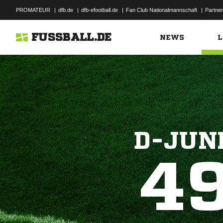
PROMATEUR
|
dfb.de
|
dfb-efootball.de
|
Fan Club Nationalmannschaft
|
Partner
FUSSBALL.DE
NEWS
L
D-JUN
4