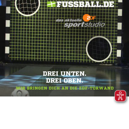
DREI UNTEN.
DREI OBEN.
WIR BRINGEN DICH AN DIE ZDF-TORWAND