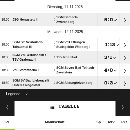
 
SGM Berneck-
:

:


JSG Hengstett II
Zwerenberg
 
SGM SC Neubulach/​
SGM VfB Effringen
:

:


Teinachtal III
Stadtgebiet Wildberg I
SGM VfL Ostelsheim /​
:

:


TSV Rohrdorf
TSV Grafenau II
SGM Spvgg Bad Teinach-
:

:


VfL Stammheim I
Zavelstein
SGM SV Bad Liebenzell/​
:

:


SGM Altburg/​Alzenberg
Unteres Nagoldtal
Legende
ANZEIGE
TABELLE
Pl.
Mannschaft
Sp.
Torv.
Pkt.