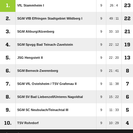
1.
23
VfL Stammheim I
9
26 : 4
2.
22
SGM VfB Effringen Stadtgebiet Wildberg I
9
49 : 11
3.
21
SGM Altburg/​Alzenberg
9
33 : 10
4.
19
SGM Spvgg Bad Teinach-Zavelstein
9
22 : 12
5.
13
JSG Hengstett II
9
22 : 20
6.
8
SGM Berneck-Zwerenberg
9
21 : 41
7.
7
SGM VfL Ostelsheim /​ TSV Grafenau II
9
11 : 38
8.
6
SGM SV Bad Liebenzell/​Unteres Nagoldtal
9
15 : 22
9.
5
SGM SC Neubulach/​Teinachtal III
9
11 : 33
10.
4
TSV Rohrdorf
9
10 : 29