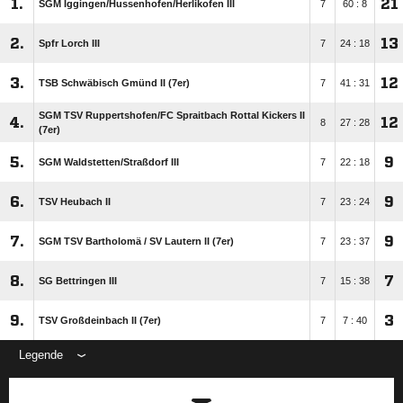
1.
21
SGM Iggingen/​Hussenhofen/​Herlikofen III
7
60 : 8
2.
13
Spfr Lorch III
7
24 : 18
3.
12
TSB Schwäbisch Gmünd II (7er)
7
41 : 31
SGM TSV Ruppertshofen/​FC Spraitbach Rottal Kickers II
4.
12
8
27 : 28
(7er)
5.
9
SGM Waldstetten/​Straßdorf III
7
22 : 18
6.
9
TSV Heubach II
7
23 : 24
7.
9
SGM TSV Bartholomä /​ SV Lautern II (7er)
7
23 : 37
8.
7
SG Bettringen III
7
15 : 38
9.
3
TSV Großdeinbach II (7er)
7
7 : 40
Legende
ANZEIGE