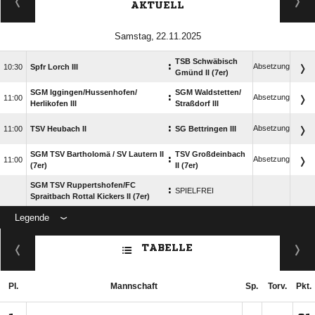
AKTUELL
 
TSB Schwäbisch
:
Absetzung

Spfr Lorch III
Gmünd II (7er)
SGM Iggingen/​Hussenhofen/​
SGM Waldstetten/​
:
Absetzung

Herlikofen III
Straßdorf III
:
Absetzung

TSV Heubach II
SG Bettringen III
SGM TSV Bartholomä /​ SV Lautern II
TSV Großdeinbach
:
Absetzung

(7er)
II (7er)
SGM TSV Ruppertshofen/​FC
:
SPIELFREI
Spraitbach Rottal Kickers II (7er)
Legende
ANZEIGE
TABELLE
Pl.
Mannschaft
Sp.
Torv.
Pkt.