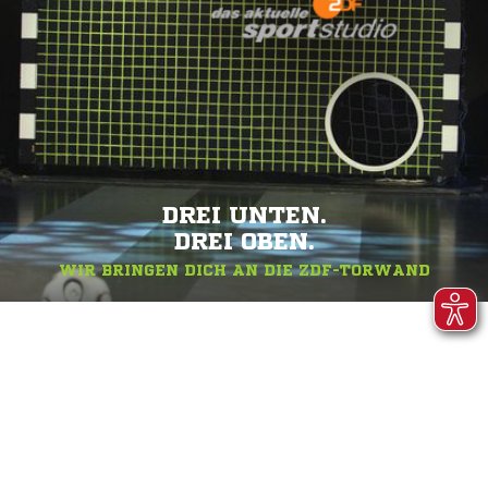
DREI UNTEN.
DREI OBEN.
WIR BRINGEN DICH AN DIE ZDF-TORWAND