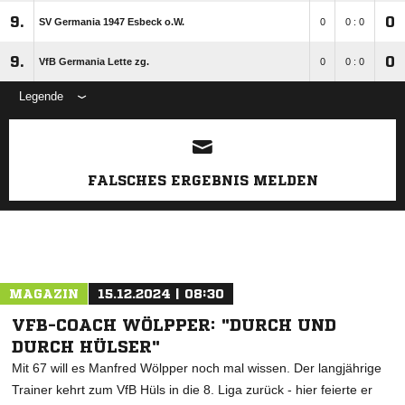
9.
0
SV Germania 1947 Esbeck o.W.
0
0 : 0
9.
0
VfB Germania Lette zg.
0
0 : 0
Legende
ANZEIGE
FALSCHES ERGEBNIS MELDEN
MAGAZIN
15.12.2024 | 08:30
VFB-COACH WÖLPPER: "DURCH UND
DURCH HÜLSER"
Mit 67 will es Manfred Wölpper noch mal wissen. Der langjährige
Trainer kehrt zum VfB Hüls in die 8. Liga zurück - hier feierte er