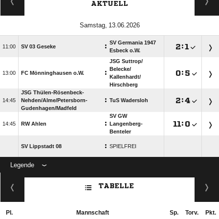
AKTUELL
 
SV Germania 1947
:

:


SV 03 Geseke
Esbeck o.W.
JSG Suttrop/​
Belecke/​
:

:


FC Mönninghausen o.W.
Kallenhardt/​
Hirschberg
JSG Thülen-Rösenbeck-
:

:


Nehden/​Alme/​Petersborn-
TuS Wadersloh
Gudenhagen/​Madfeld
SV GW
:

:


RW Ahlen
Langenberg-
Benteler
:
SV Lippstadt 08
SPIELFREI
Legende
ANZEIGE
TABELLE
Pl.
Mannschaft
Sp.
Torv.
Pkt.