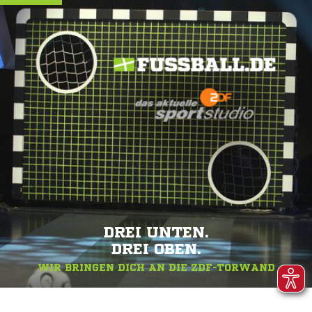
DREI UNTEN.
DREI OBEN.
WIR BRINGEN DICH AN DIE ZDF-TORWAND