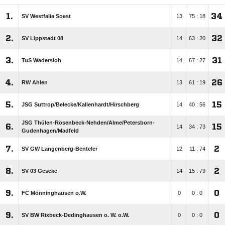
1.
34
SV Westfalia Soest
13
75 : 18
2.
32
SV Lippstadt 08
14
63 : 20
3.
31
TuS Wadersloh
14
67 : 27
4.
26
RW Ahlen
13
61 : 19
5.
15
JSG Suttrop/​Belecke/​Kallenhardt/​Hirschberg
14
40 : 56
JSG Thülen-Rösenbeck-Nehden/​Alme/​Petersborn-
6.
15
14
34 : 73
Gudenhagen/​Madfeld
7.
2
SV GW Langenberg-Benteler
12
11 : 74
8.
2
SV 03 Geseke
14
15 : 79
9.
0
FC Mönninghausen o.W.
0
0 : 0
9.
0
SV BW Rixbeck-Dedinghausen o. W. o.W.
0
0 : 0