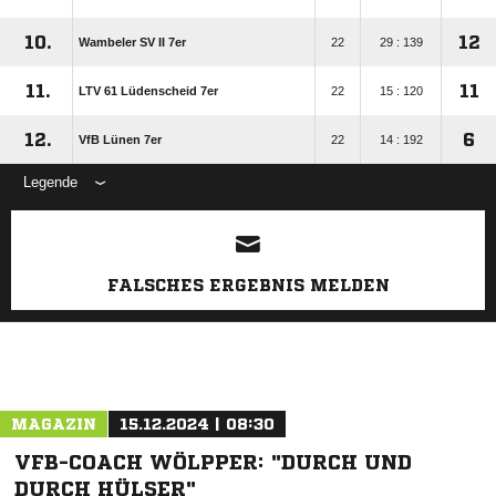
10.
12
Wambeler SV II 7er
22
29 : 139
11.
11
LTV 61 Lüdenscheid 7er
22
15 : 120
12.
6
VfB Lünen 7er
22
14 : 192
Legende
ANZEIGE
FALSCHES ERGEBNIS MELDEN
MAGAZIN
15.12.2024 | 08:30
VFB-COACH WÖLPPER: "DURCH UND
DURCH HÜLSER"