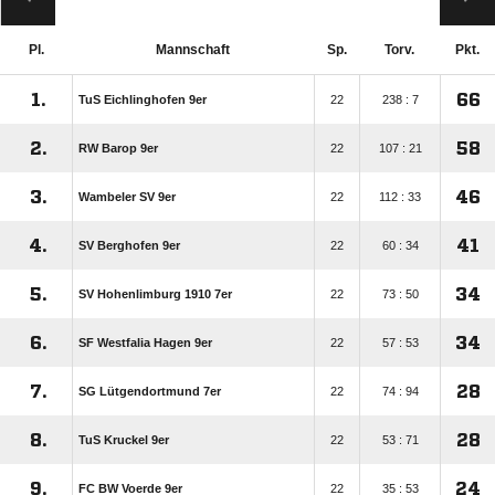
Pl.
Mannschaft
Sp.
Torv.
Pkt.
1.
66
TuS Eichlinghofen 9er
22
238 : 7
2.
58
RW Barop 9er
22
107 : 21
3.
46
Wambeler SV 9er
22
112 : 33
4.
41
SV Berghofen 9er
22
60 : 34
5.
34
SV Hohenlimburg 1910 7er
22
73 : 50
6.
34
SF Westfalia Hagen 9er
22
57 : 53
7.
28
SG Lütgendortmund 7er
22
74 : 94
8.
28
TuS Kruckel 9er
22
53 : 71
9.
24
FC BW Voerde 9er
22
35 : 53