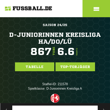
FUSSBALL.DE
SAISON 24/25
D-JUNIORINNEN KREISLIGA
HA/DO/LÜ
867
6.6
TORE
TORE/SPIEL
TABELLE
TOP-TORJÄGER
Staffel-ID: 211578
Spielklasse: D-Juniorinnen Kreisliga A
ANZEIGE