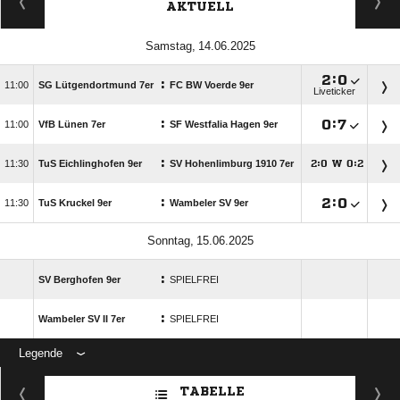
AKTUELL
 

:

:

SG Lütgendortmund 7er
FC BW Voerde 9er
Liveticker
:

:


VfB Lünen 7er
SF Westfalia Hagen 9er
:

TuS Eichlinghofen 9er
SV Hohenlimburg 1910 7er
:
W
:




:

:


TuS Kruckel 9er
Wambeler SV 9er
 
:
SV Berghofen 9er
SPIELFREI
:
Wambeler SV II 7er
SPIELFREI
Legende
ANZEIGE
TABELLE