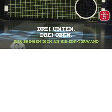
DREI UNTEN.
DREI OBEN.
WIR BRINGEN DICH AN DIE ZDF-TORWAND