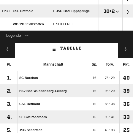
:

:


CSL Detmold
JSG Bad Lippspringe
:
VfB 1910 Salzkotten
SPIELFREI
Legende
ANZEIGE
TABELLE
Pl.
Mannschaft
Sp.
Torv.
Pkt.
1.
40
SC Borchen
16
76 : 29
2.
39
FSV Bad Wünnenberg-Leiberg
16
95 : 20
3.
36
CSL Detmold
16
88 : 38
4.
33
SF BW Paderborn
16
95 : 41
5.
25
JSG Scherfede
16
45 : 33