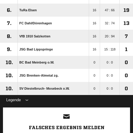
6.
19
TuRa Elsen
16
47 : 66
7.
13
FC Dahl/​Dörenhagen
16
32 : 74
8.
7
VfB 1910 Salzkotten
16
20 : 94
9.
1
JSG Bad Lippspringe
16
15 : 118
10.
0
BC Bad Meinberg o.W.
0
0 : 0
10.
0
JSG Brenken-Almetal zg.
0
0 : 0
10.
0
SV Diestelbruch- Mosebeck o.W.
0
0 : 0
Legende
ANZEIGE
FALSCHES ERGEBNIS MELDEN