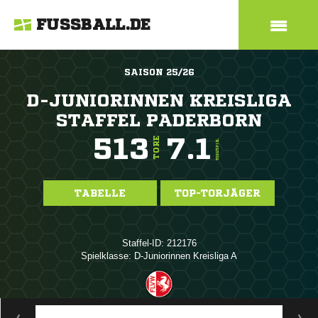
FUSSBALL.DE
SAISON 25/26
D-JUNIORINNEN KREISLIGA
STAFFEL PADERBORN
513
7.1
TORE
TORE/SPIEL
TABELLE
TOP-TORJÄGER
Staffel-ID: 212176
Spielklasse: D-Juniorinnen Kreisliga A
ANZEIGE