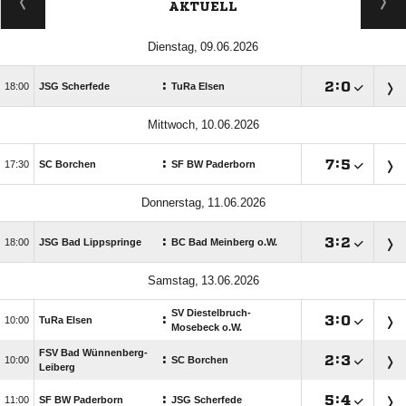
AKTUELL
 
:

:


JSG Scherfede
TuRa Elsen
 
:

:


SC Borchen
SF BW Paderborn
 
:

:


JSG Bad Lippspringe
BC Bad Meinberg o.W.
 
SV Diestelbruch-
:

:


TuRa Elsen
Mosebeck o.W.
FSV Bad Wünnenberg-
:

:


SC Borchen
Leiberg
:

:


SF BW Paderborn
JSG Scherfede