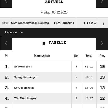
AKTUELL
 
:

:


SGM Grossglattbach Roßwag
SV Horrheim I
Legende
ANZEIGE
TABELLE
Pl.
Mannschaft
Sp.
Torv.
Pkt.
1.
19
SV Horrheim I
7
61 : 11
2.
19
SpVgg Renningen
7
50 : 6
3.
12
SV Gebersheim
7
33 : 20
4.
12
TSV Münchingen
7
42 : 17