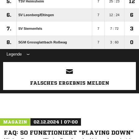
5.
12
TSV Heimsheim
7
25 : 23
6.
6
SV Leonberg/​Eltingen
7
12 : 24
7.
3
SV Sternenfels
7
7 : 72
8.
0
SGM Grossglattbach Roßwag
7
3 : 60
Legende
ANZEIGE
FALSCHES ERGEBNIS MELDEN
MAGAZIN
02.12.2024 | 07:00
FAQ: SO FUNKTIONIERT "PLAYING DOWN"