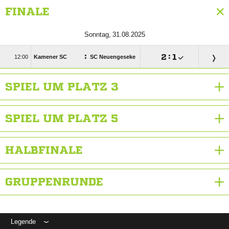
FINALE
 
:

:


Kamener SC
SC Neuengeseke
SPIEL UM PLATZ 3
SPIEL UM PLATZ 5
HALBFINALE
GRUPPENRUNDE
Legende