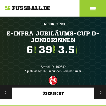
FUSSBALL.DE
SAISON 25/26
E-INFRA JUBILÄUMS-CUP D-
JUNIORINNEN
6
39
3.5
TORE
TEAMS
TORE/SPIEL
Staffel-ID: 190649
Spielklasse: D-Juniorinnen Vereinsturnier
ANZEIGE
ÜBERSICHT