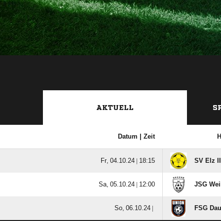
AKTUELL
S
Datum |
Zeit
H
  |

SV Elz II
  |

JSG Weil
  |
FSG Daub