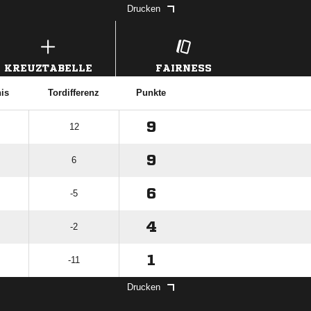
Drucken
KREUZTABELLE
FAIRNESS
nis
Tordifferenz
Punkte
9
12
9
6
6
-5
4
-2
1
-11
Drucken