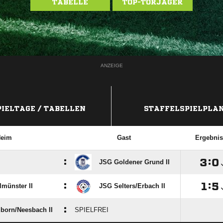
TABELLE
TOP-TORJÄGER
ANZEIGE
PIELTAGE / TABELLEN
STAFFELSPIELPLA
eim
Gast
Ergebnis
:

:

JSG Goldener Grund II
:

:

münster II
JSG Selters/​Erbach II
:
orn/​Neesbach II
SPIELFREI