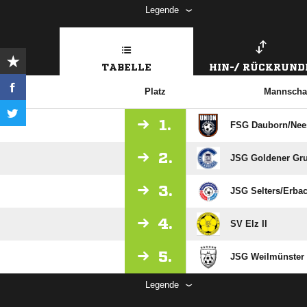
Legende
TABELLE
HIN-/ RÜCKRUND
Platz
Mannscha
1.
FSG Dauborn/​Nee
2.
JSG Goldener Gru
3.
JSG Selters/​Erbac
4.
SV Elz II
5.
JSG Weilmünster 
Legende