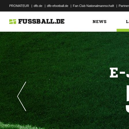
PROMATEUR
|
dfb.de
|
dfb-efootball.de
|
Fan Club Nationalmannschaft
|
Partner
FUSSBALL.DE
NEWS
L
E-