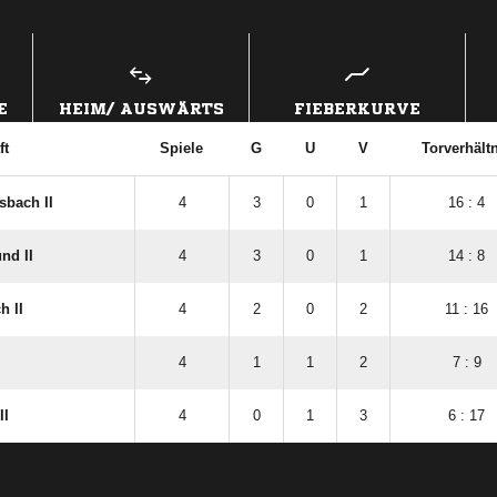
ANZEIGE
E
HEIM/ AUSWÄRTS
FIEBERKURVE
ft
Spiele
G
U
V
Torverhält
sbach II
4
3
0
1
16 : 4
nd II
4
3
0
1
14 : 8
h II
4
2
0
2
11 : 16
4
1
1
2
7 : 9
II
4
0
1
3
6 : 17
ANZEIGE