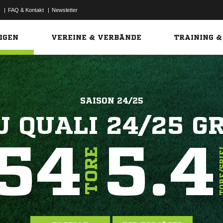
|
FAQ & Kontakt
|
Newsletter
Link
IGEN
VEREINE & VERBÄNDE
TRAINING &
SAISON 24/25
J QUALI 24/25 GR
54
5.4
TORE/S
TORE