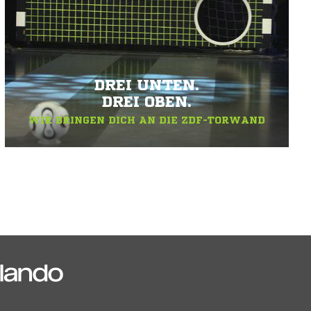
DREI UNTEN.
DREI OBEN.
WIR BRINGEN DICH AN DIE ZDF-TORWAND